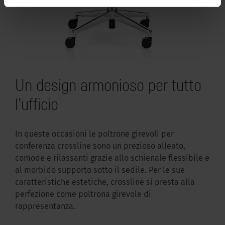
Un design armonioso per tutto
l’ufficio
In queste occasioni le poltrone girevoli per
conferenza crossline sono un prezioso alleato,
comode e rilassanti grazie allo schienale flessibile e
al morbido supporto sotto il sedile. Per le sue
caratteristiche estetiche, crossline si presta alla
perfezione come poltrona girevole di
rappresentanza.