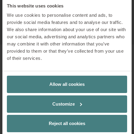
This website uses cookies
We use cookies to personalise content and ads, to
provide social media features and to analyse our traffic.
We also share information about your use of our site with
our social media, advertising and analytics partners who
may combine it with other information that you’ve
provided to them or that they’ve collected from your use
of their services.
Sedus meet chair
Allow all cookies
Sedus meet chair è disponibile nell’elegante
versione a quattro gambe, con struttura a slitta o
Customize
come sedia girevole da usare in ambienti lavoro o
sale formazione allestite in via temporanea. Il
guscio è disponibile in polipropilene. La scocca del
Reject all cookies
sedile in polipropilene è ordinabile in cinque