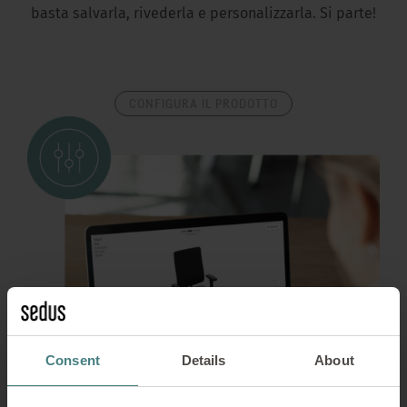
basta salvarla, rivederla e personalizzarla. Si parte!
CONFIGURA IL PRODOTTO
Consent
Details
About