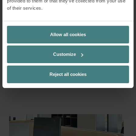
provided to them or that they’ve collected from your use
regolazione facile e uniforme.
of their services.
Allow all cookies
Customize
Reject all cookies