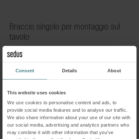
Braccio singolo per montaggio sul
tavolo
Il singolo braccio è adatto per monitor fino a 30
pollici e un peso massimo di 8 kg. Grazie
all'adattatore a morsetto, il braccio può essere
Consent
Details
About
fissato ai piani tavolo con spessore massimo di 50
mm.
This website uses cookies
Braccio singolo con crossbar per 2
We use cookies to personalise content and ads, to
provide social media features and to analyse our traffic.
monitor
We also share information about your use of our site with
our social media, advertising and analytics partners who
Il braccio singolo con crossbar può alloggiare due
may combine it with other information that you’ve
monitor fino a 27". L’impugnatura consente una