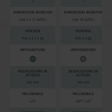
2
1
R
DIMENSIONI MONITOR
DIMENSIONI MONITOR
max 2 x 27 pollici
max 30 pollici
PORTATA
PORTATA
fino a 2 x 5 kg
fino a 5 kg
IMPUGNATURA
IMPUGNATURA
REGOLAZIONE IN
REGOLAZIONE IN
ALTEZZA
ALTEZZA
340 mm
340 mm
INCLINABILE
INCLINABILE
±25°
+80°/-40°