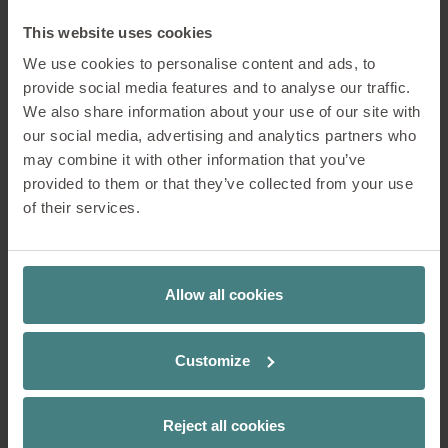
This website uses cookies
Una delle sfide più grandi nella
progettazione della sedia è stata quella
We use cookies to personalise content and ads, to
di trovare un equilibrio tra la forma
provide social media features and to analyse our traffic.
complicata e le proprietà naturali del
We also share information about your use of our site with
legno. Essendo un materiale vivo, il
our social media, advertising and analytics partners who
legno risponde alla temperatura e
may combine it with other information that you’ve
all’umidità. Richiedeva quindi tecniche
provided to them or that they’ve collected from your use
di produzione precise per evitare di
of their services.
deformare il materiale. La soluzione è
stata quella di combinare l’artigianato
tradizionale con le tecnologie moderne,
Allow all cookies
per mantenere l’integrità strutturale e
l’appeal visivo della sedia.
Customize
In che misura la sostenibilità gioca un
ruolo nel suo design e nella scelta dei
materiali?
Reject all cookies