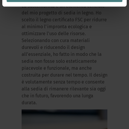
La sostenibilità è un elemento centrale
del mio progetto di sedia in legno. Ho
scelto il legno certificato FSC per ridurre
al minimo l’impronta ecologica e
ottimizzare l’uso delle risorse.
Selezionando con cura materiali
durevoli e riducendo il design
all’essenziale, ho fatto in modo che la
sedia non fosse solo esteticamente
piacevole e funzionale, ma anche
costruita per durare nel tempo. Il design
è volutamente senza tempo e consente
alla sedia di rimanere rilevante sia oggi
che in futuro, favorendo una lunga
durata.