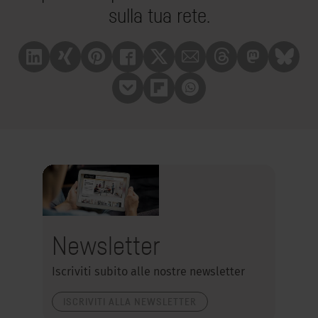
sulla tua rete.
Linkedin
Xing
Pinterest
Facebook
X
Mail
Treads
Mastrodon
Bluesk
Pocket
Flipboard
Whatsapp
Newsletter
Iscriviti subito alle nostre newsletter
ISCRIVITI ALLA NEWSLETTER