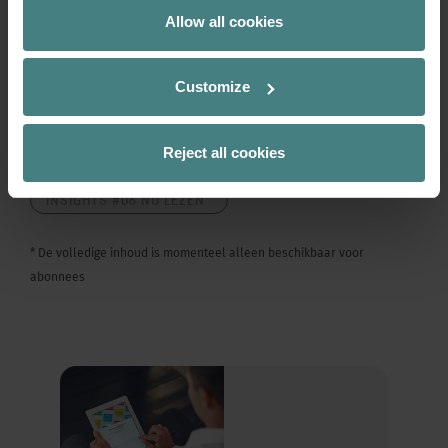
Brittanië
Allow all cookies
Oplossingen en tips: Hoe moeten kantoren
worden ingericht zodat ze snel en effectief op de
Customize
voortdurend veranderende behoeften van
afzonderlijke personen en teams kunnen worden
afgestemd?
Reject all cookies
INSIGHTS #06 NU LEZEN*
* De volledige inhoud is momenteel alleen beschikbaar voor
abonnees