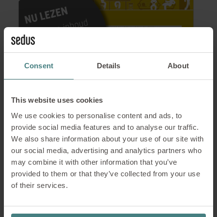
Consent
Details
About
Inhoud
This website uses cookies
We use cookies to personalise content and ads, to
Cijfers en feiten
provide social media features and to analyse our traffic.
We also share information about your use of our site with
Het gesprek met de expert: ”Nieuwe creatieve
our social media, advertising and analytics partners who
leeromgevingen” met Birgit Gebhardt,
may combine it with other information that you’ve
trendexpert en schrijfster van de publicatie ”New
provided to them or that they’ve collected from your use
Work Order – Aufbruch in eine neue Arbeitskultur”
of their services.
Modelvoorbeelden Trends
De casestudie: Deloitte Digital, London, Groot