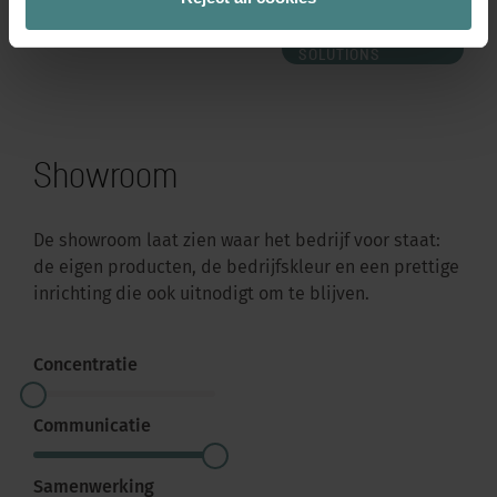
NAAR SEDUS
SOLUTIONS
Showroom
De showroom laat zien waar het bedrijf voor staat:
de eigen producten, de bedrijfskleur en een prettige
inrichting die ook uitnodigt om te blijven.
Concentratie
Communicatie
Samenwerking