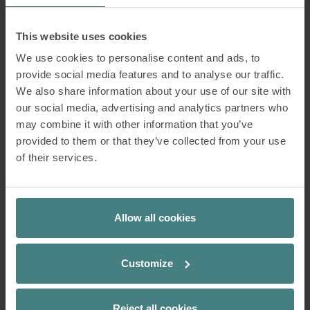
Lounge
This website uses cookies
We use cookies to personalise content and ads, to
provide social media features and to analyse our traffic.
In het loungegebied vormen volledig gestoffeerde
We also share information about your use of our site with
meubelen de ideale oplossing. Ze stralen
our social media, advertising and analytics partners who
gezelligheid en ontspanning uit. Banken met
may combine it with other information that you’ve
verhoogd zichtschot zorgen ook voor afscherming
provided to them or that they’ve collected from your use
van de omgeving.
of their services.
Concentratie
Meer informatie en
inspiratie over de
Allow all cookies
indeling van de
Communicatie
werkgebieden op
basis van
Samenwerking
Customize
gebruikersbehoeften
vindt u onder Sedus
Ontspanning
Solutions
Reject all cookies