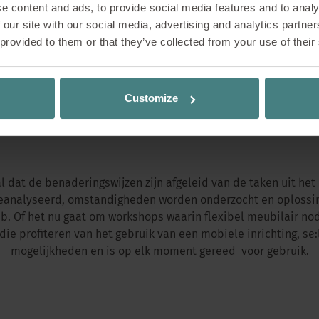
e content and ads, to provide social media features and to analy
 our site with our social media, advertising and analytics partn
 provided to them or that they’ve collected from your use of their
Customize
 dat de benaderingswijzen zijn afgeleid van de taken uit het
geanalyseerd, omstandigheden worden onderzocht en oplossin
ab. Of het nu gaat om workshops waarin flexibel meubilair nod
ie profiteren van het gebruik van een mobiele inrichting, se:
mogelijkheden en is op elk moment gereed voor gebruik.