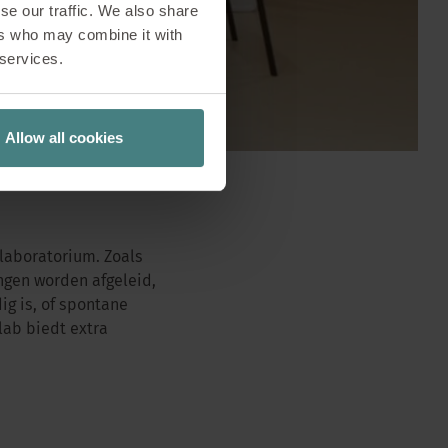
se our traffic. We also share
ers who may combine it with
 services.
Allow all cookies
 laboratorium. Zoals
gen worden afgeleid,
ig is, of spontane
lab biedt extra