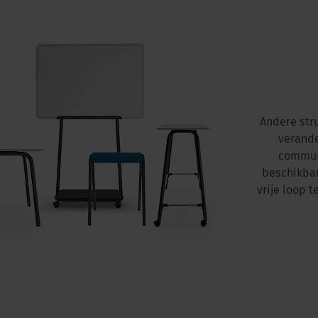
Andere str
verande
communi
beschikbar
vrije loop 