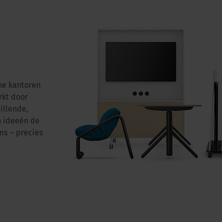
ne kantoren
rkt door
illende,
n ideeën de
ms – precies