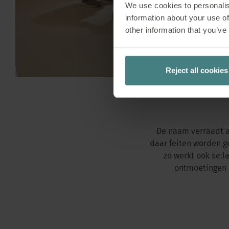
We use cookies to personalis
information about your use of
other information that you’ve
Reject all cookies
De naam verraadt al
daar feiten worden 
zo werkt ook se:l
ontmoetingen d