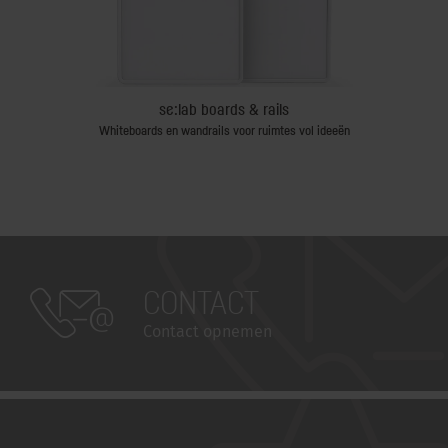
sk
se:lab boards & rails
ertafels
Whiteboards en wandrails voor ruimtes vol ideeën
CONTACT
Contact opnemen