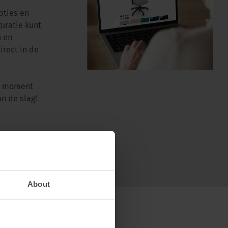
pties en
uratie kunt
n en
rect in de
lk moment
n de slag!
About