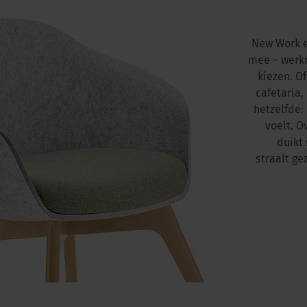
New Work e
mee – werkn
kiezen. O
cafetaria,
hetzelfde:
voelt. 
duikt 
straalt ge