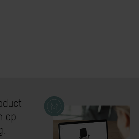
oduct
n op
g.