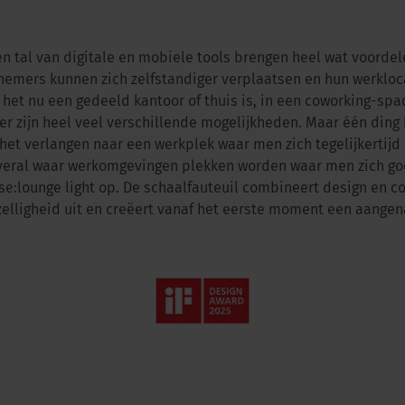
n tal van digitale en mobiele tools brengen heel wat voordel
emers kunnen zich zelfstandiger verplaatsen en hun werkloca
f het nu een gedeeld kantoor of thuis is, in een coworking-spac
 er zijn heel veel verschillende mogelijkheden. Maar één ding bl
 het verlangen naar een werkplek waar men zich tegelijkertijd 
Overal waar werkomgevingen plekken worden waar men zich goe
se:lounge light op. De schaalfauteuil combineert design en c
zelligheid uit en creëert vanaf het eerste moment een aange