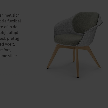
en met zich
tie flexibel
e of in de
ijft altijd
ook prettig
d voelt,
omfort,
name sfeer.