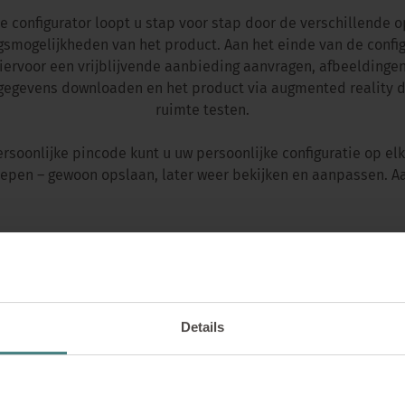
e configurator loopt u stap voor stap door de verschillende o
smogelijkheden van het product. Aan het einde van de config
iervoor een vrijblijvende aanbieding aanvragen, afbeeldinge
gegevens downloaden en het product via augmented reality di
ruimte testen.
ersoonlijke pincode kunt u uw persoonlijke configuratie op e
epen – gewoon opslaan, later weer bekijken en aanpassen. Aa
NU PRODUCT CONFIGUREREN
Details