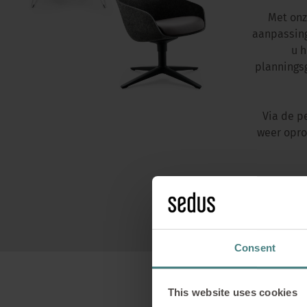
Met onz
aanpassing
u h
plannings
Via de p
weer opro
Consent
This website uses cookies