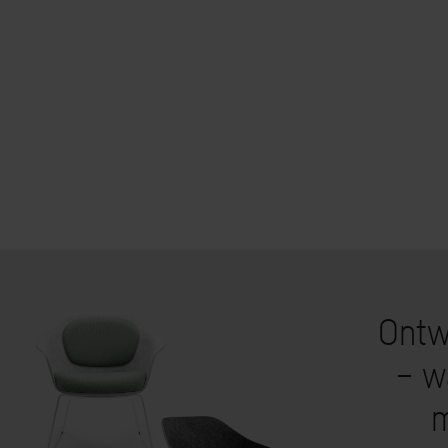
Ontw
– w
m