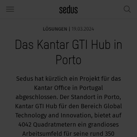
LÖSUNGEN |
19.03.2024
PRODUKTE
LÖSUNGEN
WISSEN
WHAT’S UP
SEDUSTAINABLE
UNTERNEHMEN
Das Kantar GTI Hub in
tzmöbel
rksettings
end-Monitor „Sedus INSIGHTS“
beiten bei Sedus
ziales
er uns
Porto
sche
ferenzen
beitsstile „Sedus Solutions“
chhaltigkeit
ologie
ten & Fakten
auraum
dus Möbel konfigurieren
rben
chrichten
onomie
rriere
Sedus hat kürzlich ein Projekt für das
Kantar Office in Portugal
umelemente, Screens & Akustik
ps & Software für die Büroplanung
beitstrends
sundheit
ircle – Zirkuläre Büromöbel
esse
abgeschlossen. Der Standort in Porto,
rkshop-Tools & Accessoires
rvices
gonomie
sungen
dustainable
ws & Events
Kantar GTI Hub für den Bereich Global
Technology and Innovation, bietet auf
spiration gesucht?
art Working
owledge Sharing
dcast
4042 Quadratmetern ein grandioses
Arbeitsumfeld für seine rund 350
ircle – Zirkuläre Büromöbel
dus Academy