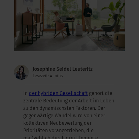
kus im Büro
Josephine Seidel Leuteritz
Lesezeit: 4 mins
In
der hybriden Gesellschaft
gehört die
zentrale Bedeutung der Arbeit im Leben
zu den dynamischsten Faktoren. Der
gegenwärtige Wandel wird von einer
kollektiven Neubewertung der
Prioritäten vorangetrieben, die
maßgeblich durch drei Elemente