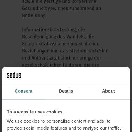
sowie die geistige und körperliche
Gesundheit gewinnen zunehmend an
Bedeutung.
Informationsüberlastung, die
Beschleunigung des Wandels, die
Komplexität zwischenmenschlicher
Beziehungen und das Streben nach Sinn
und Authentizität sind nur einige der
gesellschaftlichen Faktoren, die die
Bedeutung von Wohlbefinden erhöhen.
Dieser Paradigmenwechsel stellt einen
bedeutenden gesellschaftlichen Wandel
Consent
Details
About
dar, bei dem traditionelle berufliche
Ambitionen zunehmend durch
Wohlbefinden und Zufriedenheit ersetzt
This website uses cookies
werden. Allerdings bringt diese
We use cookies to personalise content and ads, to
Entwicklung auch eine Reihe von
provide social media features and to analyse our traffic.
Schwierigkeiten mit sich, insbesondere