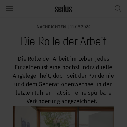
NACHRICHTEN |
11.09.2024
PRODUKTE
LÖSUNGEN
WISSEN
WHAT’S UP
SEDUSTAINABLE
UNTERNEHMEN
Die Rolle der Arbeit
tzmöbel
rksettings
end-Monitor „Sedus INSIGHTS“
beiten bei Sedus
ziales
er uns
sche
ferenzen
beitsstile „Sedus Solutions“
chhaltigkeit
ologie
ten & Fakten
Die Rolle der Arbeit im Leben jedes
Einzelnen ist eine höchst individuelle
auraum
dus Möbel konfigurieren
rben
chrichten
onomie
rriere
Angelegenheit, doch seit der Pandemie
umelemente, Screens & Akustik
ps & Software für die Büroplanung
beitstrends
sundheit
ircle – Zirkuläre Büromöbel
esse
und dem Generationenwechsel in den
letzten Jahren hat sich eine spürbare
rkshop-Tools & Accessoires
rvices
gonomie
sungen
dustainable
ws & Events
Veränderung abgezeichnet.
spiration gesucht?
art Working
owledge Sharing
dcast
ircle – Zirkuläre Büromöbel
dus Academy