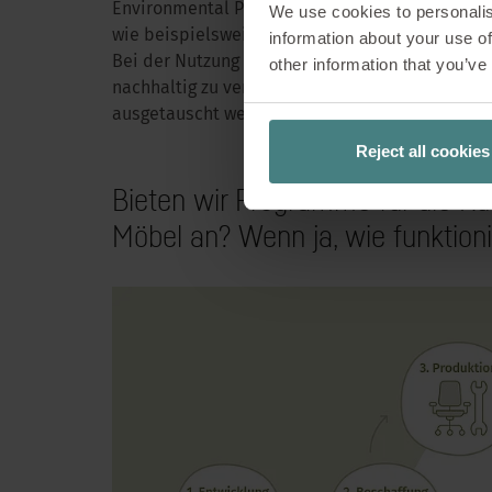
Environmental Product Datasheets und geben d
We use cookies to personalis
In diesem In
wie beispielsweise die genaue Materialaufteil
information about your use of
Kreislaufwirtschaft
Bei der Nutzung sind wir dank unseres Kundens
other information that you’ve
der Firmen
nachhaltig zu verlängern, indem die Stühle bei
ausgetauscht werden.
Reject all cookies
Bieten wir Programme für die 
Möbel an? Wenn ja, wie funktion