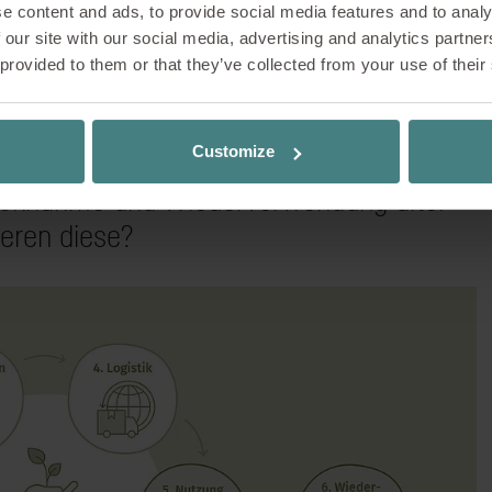
em Kunden einige interessante ökologische Informationen
e content and ads, to provide social media features and to analy
terview gibt uns Niklas Flum spannende Einblicke
ung, die Höhe des Rezyklat-Wertes sowie eine Ökobilanz.
 our site with our social media, advertising and analytics partn
 bei Sedus. Er erläutert, wie tief die Prinzipien d
ervices in der Lage, den Lebenszyklus der Produkte
 provided to them or that they’ve collected from your use of their
kultur seit über 150 Jahren verankert sind und w
 Bedarf repariert werden können und Verschleißteile
Kreislaufwirtschaft weiterentwickelt hat.
Customize
Rücknahme und Wiederverwendung alter
ieren diese?