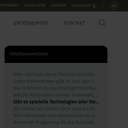
DE
PARTNERNET
MEDIACENTER
KARRIERE
SEDUS SHOP
UNTERNEHMEN
KONTAKT
Inhaltsverzeichnis
Bitte stell kurz deine Position im Unternehmen vor:
Unser Unternehmen gibt es seit über 150 Jahren. Wie hat sich die Firmenphilosophie in Bezug auf Nachhaltigkeit und Kreislaufwirtschaft im Laufe der Zeit entwickelt?
Wie definierst du (nachhaltige) Kreislaufwirtschaft bei uns im Unternehmen?
Welche Materialien werden verwendet, um die Nachhaltigkeit der Produkte zu gewährleisten, und wie werden diese ausgewählt?
Gibt es spezielle Technologien oder Verfahren, die im Unternehmen implementiert wurden, um die Umweltbelastung zu reduzieren?
Wie stellen wir sicher, dass unsere Lieferketten nachhaltig und umweltfreundlich sind?
Wie informieren und unterstützen wir unsere Kunden in Bezug auf die nachhaltige Nutzung und Entsorgung ihrer Produkte?
Bieten wir Programme für die Rücknahme und Wiederverwendung alter Möbel an? Wenn ja, wie funktionieren diese?