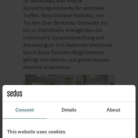
für Workshops und mobile
Ausstattungselemente für spontane
Treffen. Verschiedene Produkte, von
Tischen über Workshop-Elemente bis
hin zu Sitzmöbeln, ermöglichen die
individuelle Zusammenstellung und
Anpassung an sich ändernde Umstände.
Durch diese flexiblen Möglichkeiten
gelingt interaktives und gemeinsames
Arbeiten problemlos.
Consent
Details
About
This website uses cookies