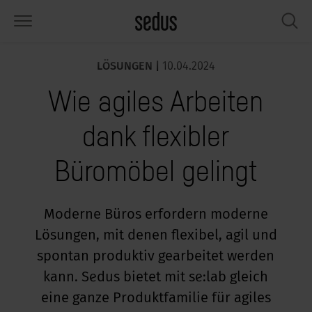
LÖSUNGEN |
10.04.2024
PRODUKTE
LÖSUNGEN
WISSEN
WHAT’S UP
SEDUSTAINABLE
UNTERNEHMEN
Wie agiles Arbeiten
tzmöbel
rksettings
end-Monitor „Sedus INSIGHTS“
beiten bei Sedus
ziales
er uns
dank flexibler
sche
ferenzen
beitsstile „Sedus Solutions“
chhaltigkeit
ologie
ten & Fakten
Büromöbel gelingt
auraum
dus Möbel konfigurieren
rben
chrichten
onomie
rriere
umelemente, Screens & Akustik
ps & Software für die Büroplanung
beitstrends
sundheit
ircle – Zirkuläre Büromöbel
esse
Moderne Büros erfordern moderne
Lösungen, mit denen flexibel, agil und
rkshop-Tools & Accessoires
rvices
gonomie
sungen
dustainable
ws & Events
spontan produktiv gearbeitet werden
spiration gesucht?
art Working
owledge Sharing
dcast
kann. Sedus bietet mit se:lab gleich
eine ganze Produktfamilie für agiles
ircle – Zirkuläre Büromöbel
dus Academy