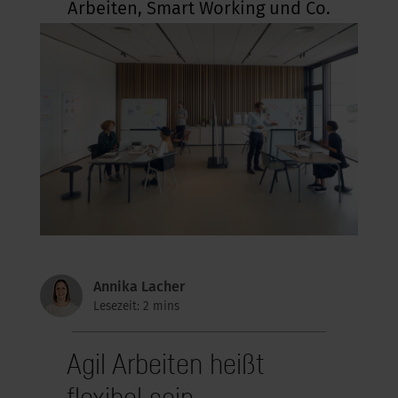
Arbeiten, Smart Working und Co.
kus im Büro
Annika Lacher
Lesezeit: 2 mins
Agil Arbeiten heißt
flexibel sein