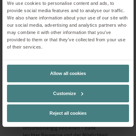
We use cookies to personalise content and ads, to
provide social media features and to analyse our traffic.
We also share information about your use of our site with
Auch die Flexibilität im Design spielt
our social media, advertising and analytics partners who
eine große Rolle in der se:lab Familie.
may combine it with other information that you’ve
Die moderne, harmonische
provided to them or that they’ve collected from your use
Designsprache hat einen großen
of their services.
Wiedererkennungswert und bietet
trotzdem eine große Gestaltungsfreiheit
und ermöglicht das individuelle
Zusammenstellen der Komponenten.
Allow all cookies
Da der Wandel hin zu Open Spaces mit
kommunikativen Zwischenzonen,
Customize
dezentralen Arbeitsbereichen und
unterschiedlichen Raumangeboten in
Reject all cookies
vollem Gange ist, lassen sich die se:lab
Produkte außerdem intuitiv und
ortsunabhängig bedienen – dank
leichter Bauweise und der Möglichkeit,