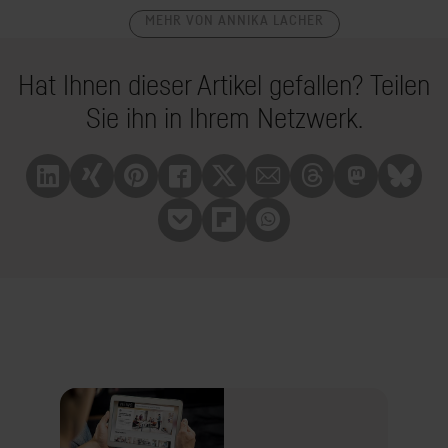
MEHR VON ANNIKA LACHER
Hat Ihnen dieser Artikel gefallen? Teilen
Sie ihn in Ihrem Netzwerk.
Linkedin
Xing
Pinterest
Facebook
X
Mail
Treads
Mastrodon
Bluesk
Pocket
Flipboard
Whatsapp