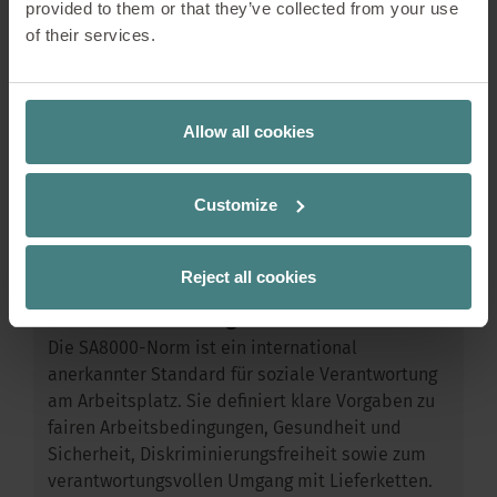
provided to them or that they’ve collected from your use
of their services.
Allow all cookies
Nachhaltigkeit
26.09.2025
Verantwortung leben –
Customize
Die SA8000-Norm im
Reject all cookies
Arbeitsalltag bei Sedus
Die SA8000-Norm ist ein international
anerkannter Standard für soziale Verantwortung
am Arbeitsplatz. Sie definiert klare Vorgaben zu
fairen Arbeitsbedingungen, Gesundheit und
Sicherheit, Diskriminierungsfreiheit sowie zum
verantwortungsvollen Umgang mit Lieferketten.