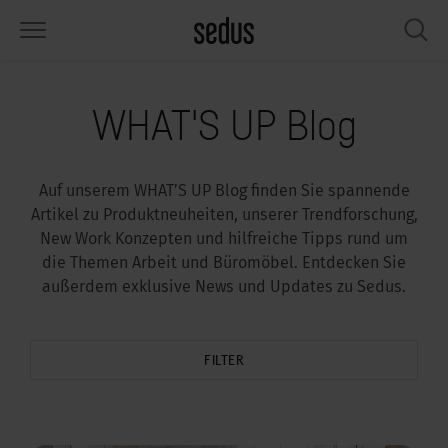
PRODUKTE
LÖSUNGEN
WISSEN
WHAT’S UP
SEDUSTAINABLE
UNTERNEHMEN
WHAT'S UP Blog
tzmöbel
rksettings
end-Monitor „Sedus INSIGHTS“
beiten bei Sedus
ziales
er uns
Auf unserem WHAT’S UP Blog finden Sie spannende
sche
ferenzen
beitsstile „Sedus Solutions“
chhaltigkeit
ologie
ten & Fakten
Artikel zu Produktneuheiten, unserer Trendforschung,
New Work Konzepten und hilfreiche Tipps rund um
auraum
dus Möbel konfigurieren
rben
chrichten
onomie
rriere
die Themen Arbeit und Büromöbel. Entdecken Sie
außerdem exklusive News und Updates zu Sedus.
umelemente, Screens & Akustik
ps & Software für die Büroplanung
beitstrends
sundheit
ircle – Zirkuläre Büromöbel
esse
rkshop-Tools & Accessoires
rvices
gonomie
sungen
dustainable
ws & Events
FILTER
spiration gesucht?
art Working
owledge Sharing
dcast
ircle – Zirkuläre Büromöbel
dus Academy