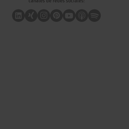
canales de redes sociales:
Linkedin
Xing
Instagram
Pinterest
Youtube
Apple Podcast
Spotify