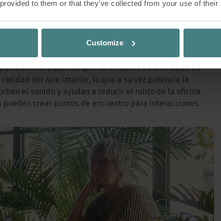
 provided to them or that they’ve collected from your use of their
rno verde: el principio del «diseño biofílico» util
 estar rodeado de plantas de oficina puede ayudar a
de oficina agradable que proteja del ruido y de 
e la conexión con la naturaleza mejora el bienestar
l de relajación en el entorno de trabajo.
aire, y que ayude a mejorar la concentración.
Customize
ño biofílico suelen asociarse con mayores niveles de
paración con aquellos que no lo hacen. Esto se debe en
 calidad del aire interior, lo que a su vez potencia la
ben el sonido y ayudan a reducir el ruido de la oficina.
ina pueden crear puntos de encuentro para interacciones