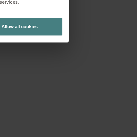
 services.
iza las plantas para
la mala calidad del
Allow all cookies