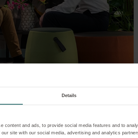
SOLUCIONES |
01/05/2026
ílico: cómo mejorar e
Details
jo con plantas en la o
a con la naturaleza
e content and ads, to provide social media features and to analy
 our site with our social media, advertising and analytics partn
al contribuye a la relajación y ayuda a recuperar la