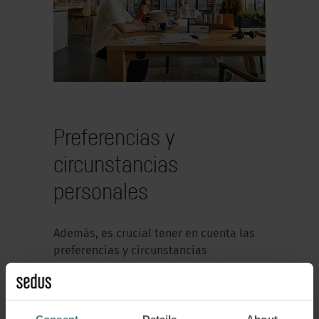
Preferencias y
circunstancias
personales
Además, es crucial tener en cuenta las
preferencias y circunstancias
personales de los empleados. El
informe subraya que factores
personales como la rutina y la calidad