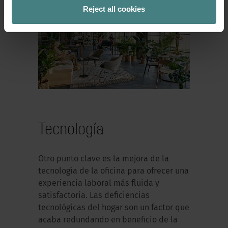
Reject all cookies
Tecnología
Otro punto clave es la mejora de la
tecnología de la oficina para ofrecer una
experiencia laboral más fluida y
satisfactoria. Las deficiencias
tecnológicas del hogar son un factor que
acaba redundando en beneficio de la