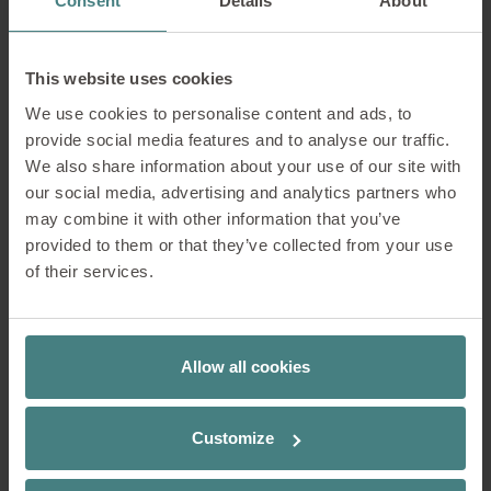
Consent
Details
About
del puesto de trabajo influyen de forma
importante en la preferencia de trabajar
en la oficina o desde casa. Por ejemplo,
This website uses cookies
no es lo mismo trabajar desde casa en
un despacho bien equipado y que en la
We use cookies to personalise content and ads, to
mesa de la cocina. Los nuevos
provide social media features and to analyse our traffic.
empleados muestran una mayor
We also share information about your use of our site with
preferencia por la oficina, lo que pone
our social media, advertising and analytics partners who
de manifiesto la importancia de la
may combine it with other information that you’ve
integración social y poder aprender de
provided to them or that they’ve collected from your use
los compañeros más experimentados.
of their services.
Un punto que no debería sorprender
pero que conviene tener en cuenta es
Allow all cookies
que los introvertidos tienden a preferir
trabajar desde casa, mientras que los
extrovertidos valoran la creatividad, el
Customize
trabajo en equipo y las oportunidades
de liderazgo que ofrece la oficina.