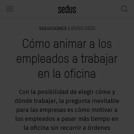
SOLUCIONES |
09/03/2025
PRODUCTOS
SOLUCIONES
CONOCIMIENTO
WHAT’S UP
SEDUSTAINABLE
EMPRESA
Cómo animar a los
lería
rksettings
nitor de tendencias «Sedus
abajar en Sedus
pectos sociales
iénes somos
SIGHTS»
empleados a trabajar
sas
ferencias
stenibilidad
ología
tos y hechos
rmas de trabajo «Sedus Solutions»
en la oficina
macenamiento
nfigurador
ticias
onomía
pleo
lores
ntallas y acústica
ps & Software
lud y bienestar
dustainable
ensa
Con la posibilidad de elegir cómo y
ndencias de trabajo
dónde trabajar, la pregunta inevitable
cesorios
rvicio
luciones
ws & Events
gonomía
para las empresas es cómo motivar a
usca inspiración?
emplos prácticos de Workcafé & Co.
dcast
los empleados a pasar más tiempo en
cus office
la oficina sin recurrir a órdenes