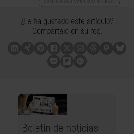
MORE ABOUT ÁLVARO RUIZ DEL REAL
¿Le ha gustado este artículo?
Compártalo en su red.
Linkedin
Xing
Pinterest
Facebook
X
Mail
Treads
Mastrodon
Bluesk
Pocket
Flipboard
Whatsapp
Boletín de noticias