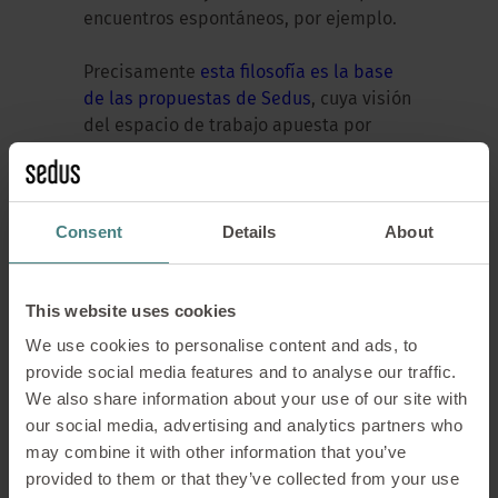
encuentros espontáneos, por ejemplo.
Precisamente
esta filosofía es la base
de las propuestas de Sedus
, cuya visión
del espacio de trabajo apuesta por
oficinas flexibles, ergonómicas y
preparadas para combinar
colaboración, bienestar y
Consent
Details
About
productividad.
This website uses cookies
We use cookies to personalise content and ads, to
provide social media features and to analyse our traffic.
We also share information about your use of our site with
our social media, advertising and analytics partners who
may combine it with other information that you’ve
provided to them or that they’ve collected from your use