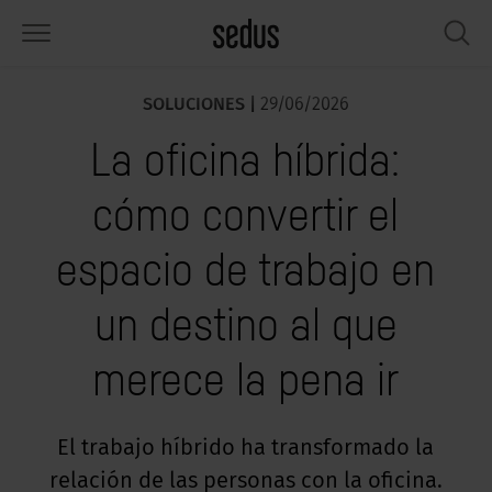
SOLUCIONES |
29/06/2026
PRODUCTOS
SOLUCIONES
CONOCIMIENTO
WHAT’S UP
SEDUSTAINABLE
EMPRESA
La oficina híbrida:
lería
rksettings
nitor de tendencias «Sedus
abajar en Sedus
pectos sociales
iénes somos
SIGHTS»
cómo convertir el
sas
ferencias
stenibilidad
ología
tos y hechos
rmas de trabajo «Sedus Solutions»
espacio de trabajo en
macenamiento
nfigurador
ticias
onomía
pleo
lores
un destino al que
ntallas y acústica
ps & Software
lud y bienestar
dustainable
ensa
ndencias de trabajo
merece la pena ir
cesorios
rvicio
luciones
ws & Events
gonomía
usca inspiración?
emplos prácticos de Workcafé & Co.
dcast
El trabajo híbrido ha transformado la
cus office
relación de las personas con la oficina.