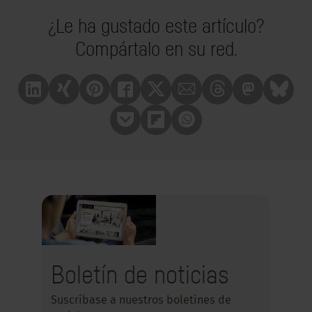
¿Le ha gustado este artículo?
Compártalo en su red.
Linkedin
Xing
Pinterest
Facebook
X
Mail
Treads
Mastrodon
Bluesk
Pocket
Flipboard
Whatsapp
Boletín de noticias
Suscríbase a nuestros boletines de