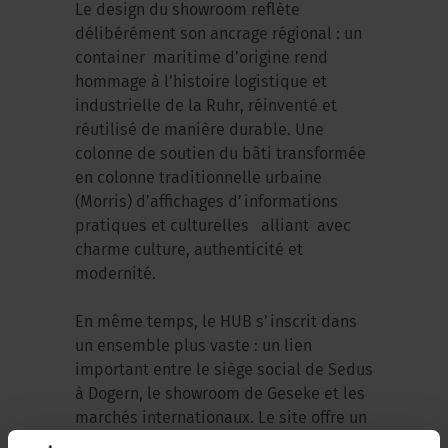
Le design du showroom reflète
délibérément son ancrage régional : un
container maritime d’origine rend
hommage à l’histoire logistique et
industrielle de la Ruhr, réinventé et
réutilisé de manière durable. Une
colonne de soutien du bâti transformée
en colonne traditionnelle urbaine
(Morris) d’affichages d’informations
pratiques et culturelles alliant avec
charme culture, authenticité et
modernité.
En même temps, le HUB s’inscrit dans
un ensemble plus vaste : un lien
important entre le siège social de Sedus
à Dogern, le showroom de Geseke et les
marchés internationaux. Le site offre un
espace d’échange, d’expertise et de