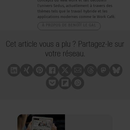
concepts du New Work et fait découvrir
l'univers Sedus, actuellement à travers des
thèmes tels que le travail hybride et les
applications modernes comme le Work Café.
À PROPOS DE BENOÎT LE GAL
Cet article vous a plu ? Partagez-le sur
votre réseau.
Linkedin
Xing
Pinterest
Facebook
X
Mail
Treads
Mastrodon
Bluesk
Pocket
Flipboard
Whatsapp