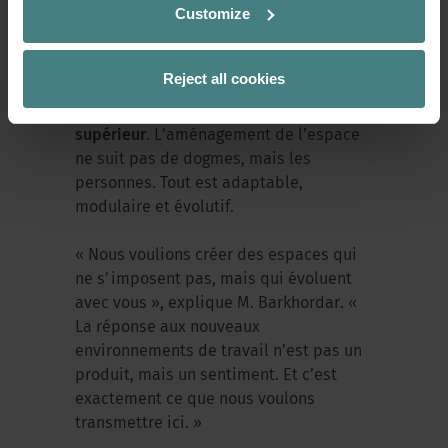
Customize
Qu’il s’agisse de zones lounge ou de
cafés de travail, de cubes de réunion ou
Reject all cookies
d’espaces d’atelier flexibles, le HUB fait
passer le
New Work au niveau
supérieur
. L’aménagement de l’espace
ne suit pas de dogmes, mais les
personnes. Tout est adaptable,
modulaire et évolutif.
« Nous voulions créer des espaces qui
ne s’imposent pas, mais qui évoluent
avec vous », explique M. Barkhordar. «
La réponse aux nouveaux
environnements de travail n’est pas un
produit, mais un sentiment. Et c’est
exactement ce que nous voulons
transmettre ici. »