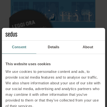
Consent
Details
About
Indice
This website uses cookies
We use cookies to personalise content and ads, to
Temi e numeri
provide social media features and to analyse our traffic.
We also share information about your use of our site with
La Parola all’esperto: ” Un nuovo grado di
our social media, advertising and analytics partners who
flessibilità sul lavoro ” Un'intervista con Laura
may combine it with other information that you’ve
Ryan, Direttore delle Risorse Umane
provided to them or that they’ve collected from your use
Internazionali e Site Lead di Dropbox Dublino.
of their services.