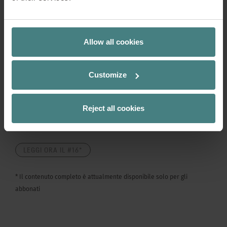
Tematiche emergenti: Trends
Caso studio: Dropbox Studios, San Francisco, Stati
Allow all cookies
Uniti & Dublino, Irlanda
Soluzioni e consigli: Le aziende hanno l’occasione
Customize
di riorganizzare il modello di lavoro rendendolo
più flessibile e migliorando l’integrazione tra vita
privata e professionale. Anche l’ufficio contribuirà
Reject all cookies
diventando diffuso e ampliandosi a tutti gli
ambienti da dove le persone lavorano.
LEGGI ORA IL #16*
* Il contenuto completo è attualmente disponibile solo per gli
abbonati