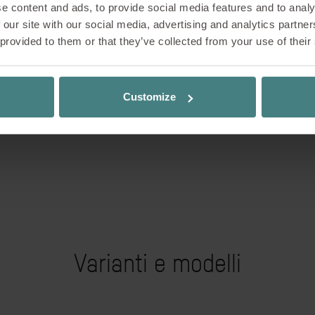
e content and ads, to provide social media features and to analy
 our site with our social media, advertising and analytics partn
 provided to them or that they’ve collected from your use of their
Customize
1 / 17
Varianti e modelli