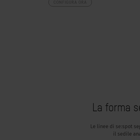
CONFIGURA ORA
La forma s
Le linee di se:spot s
il sedile a