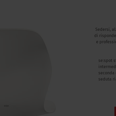
Sedersi, al
di risponde
e professi
se:spot s
intermedi
seconda d
seduta ri