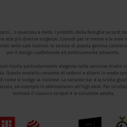
zarsi... o qualcosa a metà. I prodotti della famiglia se:spot s
re alle più diverse esigenze. Comodi per le mense e le aree re
onali nelle sale riunioni: le sedute di questa gamma convin
per il design confortevole ed esteticamente attraente.
tool risulta particolarmente elegante nella versione studio c
a. Questo modello consente di sedersi e alzarsi in modo sp
i come si svolge la riunione. La variante bar è la scelta gius
alzata, ad esempio in abbinamento all’high desk. Per un’alte
normale il classico se:spot è la soluzione adatta.