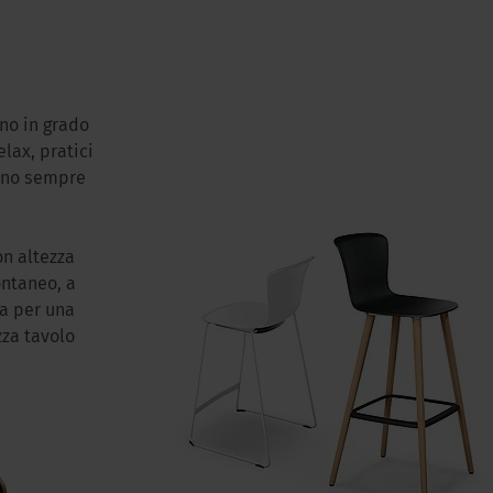
ono in grado
lax, pratici
cono sempre
on altezza
ontaneo, a
ta per una
zza tavolo