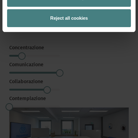
presentazioni. Le attrezzature necessarie e
intelligenti sono disponibili e consentono di
Reject all cookies
presentare e discutere progetti attuali e futuri e di
sviluppare piani e soluzioni in un ambiente protetto.
Concentrazione
Comunicazione
Collaborazione
Contemplazione