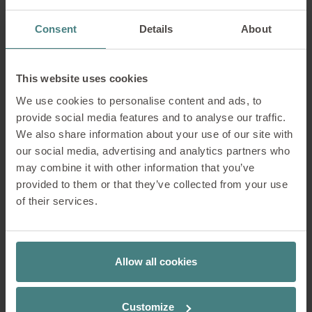
lavoro.
Consent
Details
About
Concentrazione
This website uses cookies
Comunicazione
We use cookies to personalise content and ads, to
provide social media features and to analyse our traffic.
Collaborazione
We also share information about your use of our site with
our social media, advertising and analytics partners who
Contemplazione
may combine it with other information that you’ve
provided to them or that they’ve collected from your use
of their services.
Sale per riunioni e seminari
Allow all cookies
Le sale riunioni grandi e piccole consentono una
Customize
collaborazione indisturbata e offrono spazio per le