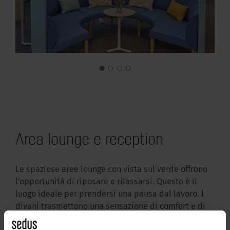
Area lounge e reception
Le spaziose aree lounge con vista sul verde offrono
l'opportunità di riposare e rilassarsi. Questo è il
luogo ideale per prendersi una pausa dal lavoro. I
divani trasmettono una sensazione di comfort e di
benessere, lontano dalla classica postazione di