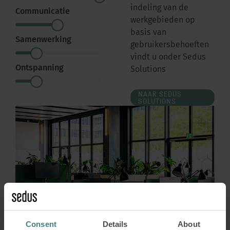
indeling van de
Communicatie
werkgebieden op
basis van
Samenwerking
gebruikersbehoeften
vindt u onder Sedus
Ontspanning
Solutions
NAAR SEDUS
SOLUTIONS
Consent
Details
About