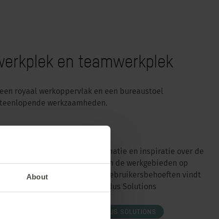
erkplek en teamwerkplek
 een royaal werkoppervlak en een bureaustoel
iteenlopende werkzaamheden.
Meer informatie en inspiratie over de
indeling van de werkgebieden op
basis van gebruikersbehoeften vindt
About
u onder Sedus Solutions
NAAR SEDUS SOLUTIONS