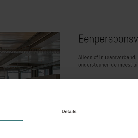
Eenpersoonsw
Alleen of in teamverband:
ondersteunen de meest u
Concentratie
Details
Communicatie
Samenwerking