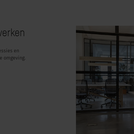
werken
essies en
te omgeving.