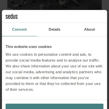
Consent
Details
About
This website uses cookies
We use cookies to personalise content and ads, to
Besprekingsruimten
provide social media features and to analyse our traffic.
We also share information about your use of our site with
our social media, advertising and analytics partners who
Voor tijdelijk gebruik, voor belangrijke besprekingen
may combine it with other information that you’ve
en bijeenkomsten – ruime bureautafels en
provided to them or that they’ve collected from your use
beweeglijke bureaustoelen ondersteunen
of their services.
verschillende behoeften.
Concentratie