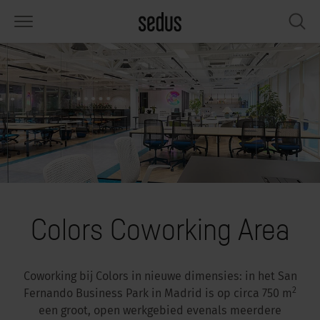
PRODUCTEN
OPLOSSINGEN
KNOWLEDGE
WHAT’S UP
SEDUSTAINABLE
ONDERNEMING
tmeubilair
rksettings
end-Monitor "Sedus INSIGHTS"
rken bij Sedus
ciaal
er ons
fels
ferenties
rkstijlen "Sedus Solutions"
urzaamheid
ologie
gevens & Feiten
bergruimte
nfigurator
euren
tueel
onomie
rrière
hermen & akoestiek
ps & Software
rktrends
lzijn
dustainable
ws & Events
Colors Coworking Area
rkshop tools & accessoires
rvices
gonomie
lossingen
Coworking bij Colors in nieuwe dimensies: in het San
spiratie gezocht?
aktijkvoorbeelden voor Werkcafé &
ncentratie op kantoor
dcast
2
.
Fernando Business Park in Madrid is op circa 750 m
een groot, open werkgebied evenals meerdere