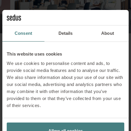
Consent
Details
About
This website uses cookies
We use cookies to personalise content and ads, to
Ontwerpkenmerken
provide social media features and to analyse our traffic.
We also share information about your use of our site with
our social media, advertising and analytics partners who
De se:lab producten volgen een moderne,
may combine it with other information that you’ve
harmonieuze designtaal met herkenningswaarde. Zo
provided to them or that they’ve collected from your use
kunnen alle componenten individueel worden
of their services.
samengesteld en bieden ze een grote
vormgevingsvrijheid. Met de lichte constructie, de
uitrusting met wielen en verdere details werkt de
bediening intuïtief en onafhankelijk van de locatie.
Allow all cookies