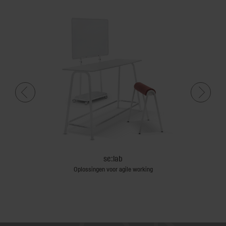
el
se:lab
erstoelen
Oplossingen voor agile working