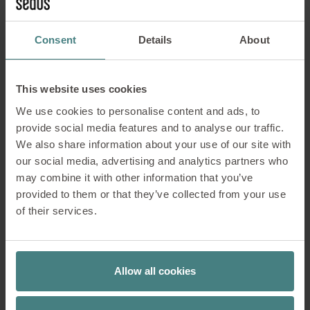
Opknappen (reprocessing):
Een ander
belangrijk aspect van de circulaire
economie bij Sedus is de
Consent
Details
About
herverwerking van materialen.
Vervangende onderdelen zoals rug-
en stoelbekleding zijn zo ontworpen
This website uses cookies
dat ze gemakkelijk kunnen worden
We use cookies to personalise content and ads, to
vervangen. Dit verlengt de levensduur
provide social media features and to analyse our traffic.
van het meubilair en vermindert de
We also share information about your use of our site with
noodzaak voor nieuwe aankopen.
our social media, advertising and analytics partners who
Recycling:
Sedus geeft de voorkeur
may combine it with other information that you’ve
aan materialen die naar soort kunnen
provided to them or that they’ve collected from your use
worden gescheiden en daarom
of their services.
gemakkelijk kunnen worden
gerecycled. Een eigen schrootplaats
garandeert een efficiënte afvoer en
Allow all cookies
recycling van gebruikte producten.