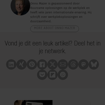
Onno Mazer is gepassioneerd door
duurzame oplossingen op de werkplek en
heeft vele jaren internationale ervaring. Hij
schrijft over werkplekoplossingen en
duurzaamheid.
MORE ABOUT ONNO MAZER
Vond je dit een leuk artikel? Deel het in
je netwerk.
Linkedin
Xing
Pinterest
Facebook
X
Mail
Treads
Mastrodon
Bluesk
Pocket
Flipboard
Whatsapp