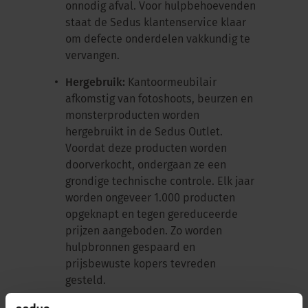
onnodig afval. Voor hulpbehoevenden
staat de Sedus klantenservice klaar
om defecte onderdelen vakkundig te
vervangen.
Hergebruik:
Kantoormeubilair
afkomstig van fotoshoots, beurzen en
monsterproducten worden
hergebruikt in de Sedus Outlet.
Voordat deze producten worden
doorverkocht, ondergaan ze een
grondige technische controle. Elk jaar
worden ongeveer 1.000 producten
opgeknapt en tegen gereduceerde
prijzen aangeboden. Zo worden
hulpbronnen gespaard en
prijsbewuste kopers tevreden
gesteld.