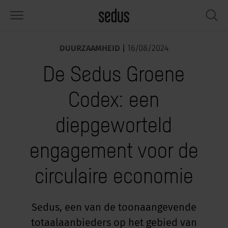
DUURZAAMHEID |
16/08/2024
PRODUCTEN
OPLOSSINGEN
KNOWLEDGE
WHAT’S UP
SEDUSTAINABLE
ONDERNEMING
De Sedus Groene
tmeubilair
rksettings
end-Monitor "Sedus INSIGHTS"
rken bij Sedus
ciaal
er ons
Codex: een
fels
ferenties
rkstijlen "Sedus Solutions"
urzaamheid
ologie
gevens & Feiten
diepgeworteld
bergruimte
nfigurator
euren
tueel
onomie
rrière
engagement voor de
hermen & akoestiek
ps & Software
rktrends
lzijn
dustainable
ws & Events
circulaire economie
rkshop tools & accessoires
rvices
gonomie
lossingen
spiratie gezocht?
aktijkvoorbeelden voor Werkcafé &
ncentratie op kantoor
dcast
Sedus, een van de toonaangevende
.
totaalaanbieders op het gebied van