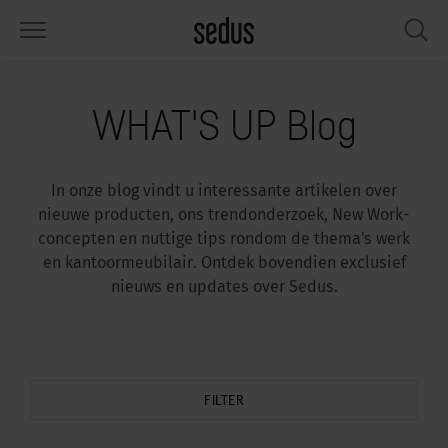
PRODUCTEN
OPLOSSINGEN
KNOWLEDGE
WHAT’S UP
SEDUSTAINABLE
ONDERNEMING
WHAT'S UP Blog
tmeubilair
rksettings
end-Monitor "Sedus INSIGHTS"
rken bij Sedus
ciaal
er ons
In onze blog vindt u interessante artikelen over
fels
ferenties
rkstijlen "Sedus Solutions"
urzaamheid
ologie
gevens & Feiten
nieuwe producten, ons trendonderzoek, New Work-
concepten en nuttige tips rondom de thema's werk
bergruimte
nfigurator
euren
tueel
onomie
rrière
en kantoormeubilair. Ontdek bovendien exclusief
nieuws en updates over Sedus.
hermen & akoestiek
ps & Software
rktrends
lzijn
dustainable
ws & Events
rkshop tools & accessoires
rvices
gonomie
lossingen
spiratie gezocht?
aktijkvoorbeelden voor Werkcafé &
ncentratie op kantoor
dcast
FILTER
.