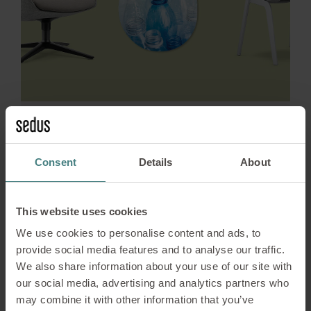
Duurzaamheid
30/01/2026
Recyclaten: belangrijke
Consent
Details
About
materialen voor een goed
functionerende circulaire
This website uses cookies
economie
We use cookies to personalise content and ads, to
provide social media features and to analyse our traffic.
We also share information about your use of our site with
Recyclaten: hoe afval wordt omgezet in
our social media, advertising and analytics partners who
waardevolle secundaire grondstoffen en de
may combine it with other information that you’ve
industrie op een duurzame manier