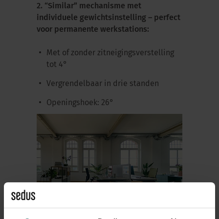
2. “Similar” mechanisme met
individuele gewichtsinstelling – perfect
voor permanente werkstations:
Met of zonder zitneigingsverstelling
tot 4°
Vergrendelbaar in drie standen
Openingshoek: 26°