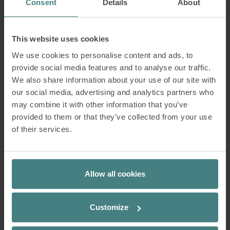
Consent
Details
About
Apparatuur op maat
This website uses cookies
We use cookies to personalise content and ads, to
zoals vereist
provide social media features and to analyse our traffic.
We also share information about your use of our site with
our social media, advertising and analytics partners who
De quarterback 2 maakt indruk met een
may combine it with other information that you’ve
groot aantal standaardfuncties,
provided to them or that they’ve collected from your use
waaronder 2D-armleuningen, een
of their services.
standaard zithoogteverstelling en een
robuuste kunststof voet met 5 sterren.
Daarnaast kunnen er talloze opties en
Allow all cookies
accessoires worden toegevoegd om de
stoel verder aan te passen aan
individuele wensen:
Customize