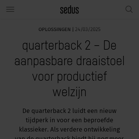
OPLOSSINGEN |
24/03/2025
PRODUCTEN
OPLOSSINGEN
KNOWLEDGE
WHAT’S UP
SEDUSTAINABLE
ONDERNEMING
quarterback 2 – De
tmeubilair
rksettings
end-Monitor "Sedus INSIGHTS"
rken bij Sedus
ciaal
er ons
aanpasbare draaistoel
fels
ferenties
rkstijlen "Sedus Solutions"
urzaamheid
ologie
gevens & Feiten
voor productief
bergruimte
nfigurator
euren
tueel
onomie
rrière
welzijn
hermen & akoestiek
ps & Software
rktrends
lzijn
dustainable
ws & Events
rkshop tools & accessoires
rvices
gonomie
lossingen
De quarterback 2 luidt een nieuw
tijdperk in voor een beproefde
spiratie gezocht?
aktijkvoorbeelden voor Werkcafé &
ncentratie op kantoor
dcast
.
klassieker. Als verdere ontwikkeling