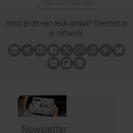
MORE ABOUT ONNO MAZER
Vond je dit een leuk artikel? Deel het in
je netwerk.
Linkedin
Xing
Pinterest
Facebook
X
Mail
Treads
Mastrodon
Bluesk
Pocket
Flipboard
Whatsapp
Newsletter