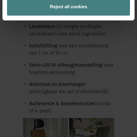
Alternatieve armleuningvarianten
(1-
Reject all cookies
D, 3-D, 4-D) of volledig zonder
armleuningen
Lendesteun
(in hoogte en diepte
verstelbaar) voor extra rugcomfort
Schuifzitting
met een verstelbereik
van 7 cm of 10 cm
Sedo-Lift III zithoogteverstelling
voor
traploze aanpassing
Neksteun en kleerhanger
(verkrijgbaar als set of afzonderlijk)
Balieversie & bezoekersstoel
(slede
of 4-poot)