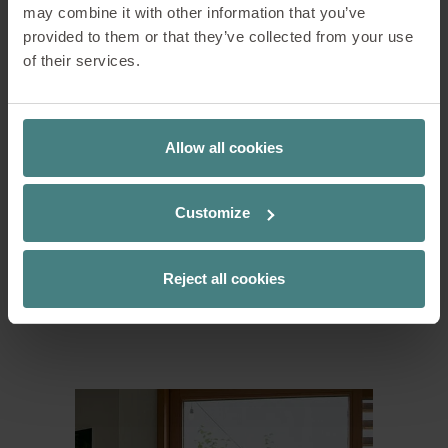
may combine it with other information that you’ve
Bij de se:flair ligt de nadruk op
provided to them or that they’ve collected from your use
ergonomisch aanpassingsvermogen. Het
of their services.
hoogwaardige gebreide membraan in
het ruggedeelte vormt zich perfect naar
het lichaam, ondersteunt individuele
Allow all cookies
bewegingen en maakt verschillende
zithoudingen mogelijk. Dankzij het
ademende vermogen voorkomt het
Customize
onaangename warmteontwikkeling op
de rug en op drukpunten. Het Kinetic
Swing-mechanisme, de verstelbare
Reject all cookies
openingshoek en de geïntegreerde
lendensteun bieden maximaal comfort.