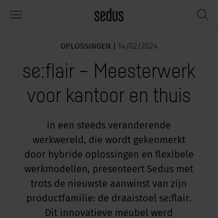
OPLOSSINGEN |
14/02/2024
PRODUCTEN
OPLOSSINGEN
KNOWLEDGE
WHAT’S UP
SEDUSTAINABLE
ONDERNEMING
se:flair – Meesterwerk
tmeubilair
rksettings
end-Monitor "Sedus INSIGHTS"
rken bij Sedus
ciaal
er ons
voor kantoor en thuis
fels
ferenties
rkstijlen "Sedus Solutions"
urzaamheid
ologie
gevens & Feiten
bergruimte
nfigurator
euren
tueel
onomie
rrière
In een steeds veranderende
werkwereld, die wordt gekenmerkt
hermen & akoestiek
ps & Software
rktrends
lzijn
dustainable
ws & Events
door hybride oplossingen en flexibele
rkshop tools & accessoires
rvices
gonomie
lossingen
werkmodellen, presenteert Sedus met
trots de nieuwste aanwinst van zijn
spiratie gezocht?
aktijkvoorbeelden voor Werkcafé &
ncentratie op kantoor
dcast
productfamilie: de draaistoel se:flair.
.
Dit innovatieve meubel werd