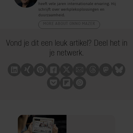
heeft vele jaren internationale ervaring. Hij
schrijft over werkplekoplossingen en
duurzaamheid.
MORE ABOUT ONNO MAZER
Vond je dit een leuk artikel? Deel het in
je netwerk.
Linkedin
Xing
Pinterest
Facebook
X
Mail
Treads
Mastrodon
Bluesk
Pocket
Flipboard
Whatsapp