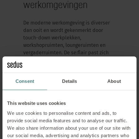
werkomgevingen
De moderne werkomgeving is diverser
dan ooit en wordt gekenmerkt door
touch-down werkplekken,
workshopruimten, loungeruimten en
vergaderruimten. De se:flair past zich
gemakkelijk aan verschillende
werkomgevingen aan en maakt indruk
met zijn compactheid, gezelligheid en
Consent
Details
About
speciale uitstraling. Van hybride
werkmodellen tot traditionele kantoren
– deze draaistoel is een veelzijdige
This website uses cookies
metgezel.
We use cookies to personalise content and ads, to
provide social media features and to analyse our traffic.
Focus op ergonomie
We also share information about your use of our site with
our social media, advertising and analytics partners who