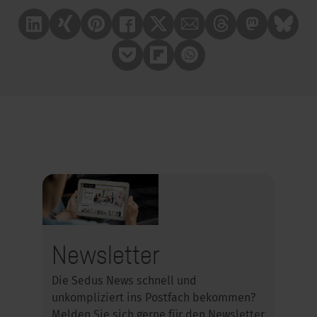
Linkedin
Xing
Pinterest
Facebook
X
Mail
Treads
Mastrodon
Bluesk
Pocket
Flipboard
Whatsapp
Newsletter
Die Sedus News schnell und
unkompliziert ins Postfach bekommen?
Melden Sie sich gerne für den Newsletter