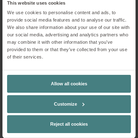
This website uses cookies
Insektenwelt, die für uns sehr wichtig
sind, weil sie natürliche
We use cookies to personalise content and ads, to
Schädlingsregulatoren sind. Auch das
provide social media features and to analyse our traffic.
Zusammenspiel im Boden – von
We also share information about your use of our site with
Regenwürmern bis hin zu
our social media, advertising and analytics partners who
Mikroorganismen – ist von großer
may combine it with other information that you’ve
Bedeutung für uns. Es ist ein
provided to them or that they’ve collected from your use
unglaublicher Schatz, mit diesen
of their services.
Lebewesen zu arbeiten. Wir als
Menschen können ihre Arbeit gar nicht
ersetzen, aber wir können von ihrer
Allow all cookies
Leistung profitieren.
Was mich besonders traurig macht, ist,
Customize
wenn ich sehe, wie in der
konventionellen Landwirtschaft der
Boden oft schlecht behandelt wird. Der
Reject all cookies
Boden ist ein lebendiges System und in
einer Handvoll Ackerboden leben mehr