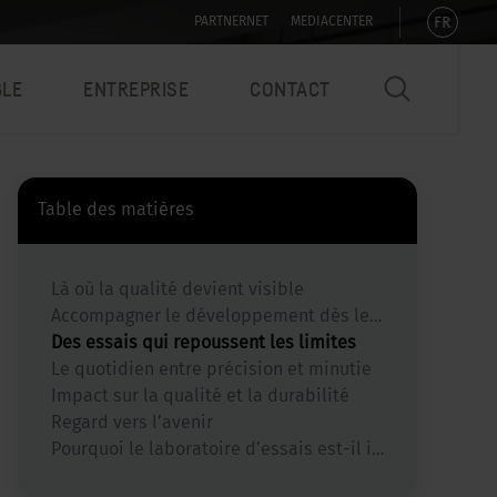
FR
PARTNERNET
MEDIACENTER
BLE
ENTREPRISE
CONTACT
Table des matières
Là où la qualité devient visible
Accompagner le développement dès le début
Des essais qui repoussent les limites
Le quotidien entre précision et minutie
Impact sur la qualité et la durabilité
Regard vers l’avenir
Pourquoi le laboratoire d’essais est-il indispensable pour Sedus ?