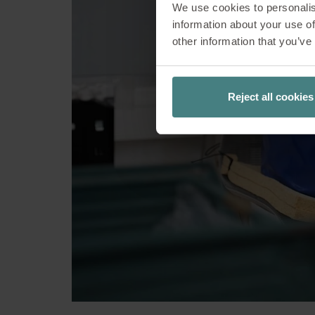
We use cookies to personalis
information about your use of
Rarement celui qu
other information that you’ve
été testé avant d’a
un produit est d
processus, mais que
Reject all cookies