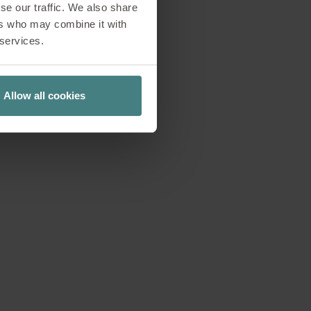
se our traffic. We also share
ers who may combine it with
de fois celui-ci a
 services.
 là que se décide si
 rôle clé dans ce
aboratoire d’essais.
Allow all cookies