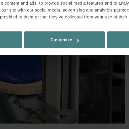
e content and ads, to provide social media features and to analy
 our site with our social media, advertising and analytics partn
i utilise un siège de bureau se demande combien 
 provided to them or that they’ve collected from your use of their
rriver dans les locaux. C’est pourtant précisément
urable, sûr et fiable. Chez Sedus, un lieu joue un
 les clients ne voient généralement jamais : le l
Customize