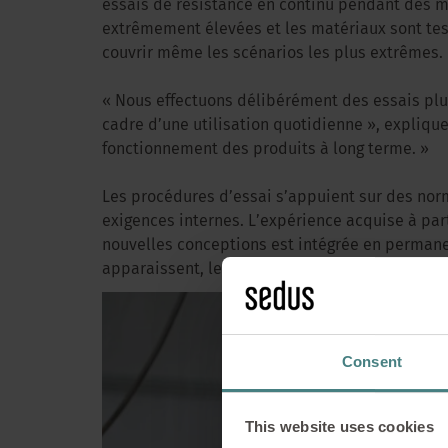
essais de résistance en continu pendant des m
extrêmement élevées et les matériaux sont testé
couvrir même les scénarios les plus extrêmes.
« Nous effectuons délibérément des essais plus
cadre d’une utilisation quotidienne », explique
fonctionnement des produits à long terme. »
Les procédures d’essai s’appuient sur des nor
exigences internes. L’expérience acquise à part
nouvelles conceptions est intégrée en perman
apparaissent, le laboratoire d’essai dévelop
Travailler 
Consent
co
This website uses cookies