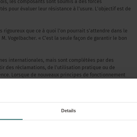
ois, les composants sont soumis à des forces
s pour évaluer leur résistance à l’usure. L’objectif est de
 rigoureux que ce à quoi l’on pourrait s’attendre dans le
 M. Vogelbacher. « C’est la seule façon de garantir le bon
mes internationales, mais sont complétées par des
ir des réclamations, de l’utilisation pratique ou de
ence. Lorsque de nouveaux principes de fonctionnement
pe même ses propres méthodes d’essai.
TRAVAILLER CHEZ SEDUS |
29/06/2026
chez Sedus : Comment s
Details
nfiance dans un produi