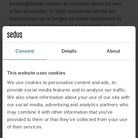
benodigdheden maken de secretair home tot een
echte allrounder. Er blijft voldoende ruimte om
documenten op te bergen en onder handbereik te
houden, tegelijkertijd neemt de werktafel in de
ruimte of de gang niet veel plek in.
Consent
Details
About
Aflegblad
This website uses cookies
Het aflegvlak dat binnen de PET-vilten ombouw is
geïntegreerd, biedt ruimte voor pennen,
We use cookies to personalise content and ads, to
notitieblaadjes of een kalender.
provide social media features and to analyse our traffic.
We also share information about your use of our site with
our social media, advertising and analytics partners who
may combine it with other information that you’ve
provided to them or that they’ve collected from your use
of their services.