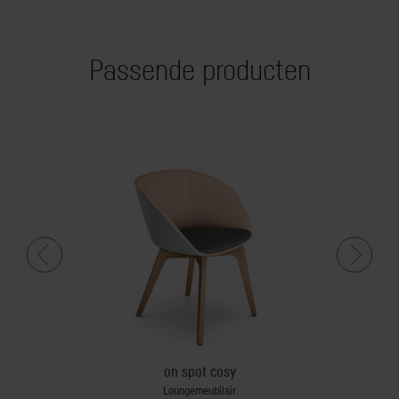
Passende producten
d
on spot cosy
afel
Loungemeubilair