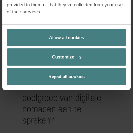
provided to them or that they’ve collected from your use
(Foto: Zoku / Ewout Huibers & Concrete)
of their services.
Je hebt veel onderzoek
Allow all cookies
gedaan: Welke
ontwerpelementen en
Customize
architectonische
voordelen moest Zoku
Reject all cookies
hebben om de
doelgroep van digitale
nomaden aan te
spreken?