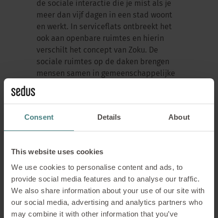
de sociale interactie die je mist als je
meer dan vijf dagen in een stad woont
en werkt. In serviceflats ontbreekt het
ook aan openbare ruimtes en hierin
verschilt het concept van Zoku. De
sociale ruimtes op de daken brengen
mensen samen in gemeenschappelijke
ruimtes om te werken, een hapje te
eten, iets te drinken of te ontspannen in
de groene buitenruimtes.
Consent
Details
About
This website uses cookies
We use cookies to personalise content and ads, to
provide social media features and to analyse our traffic.
We also share information about your use of our site with
our social media, advertising and analytics partners who
may combine it with other information that you’ve