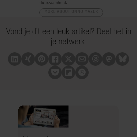
duurzaamheid.
MORE ABOUT ONNO MAZER
Vond je dit een leuk artikel? Deel het in
je netwerk.
Linkedin
Xing
Pinterest
Facebook
X
Mail
Treads
Mastrodon
Bluesk
Pocket
Flipboard
Whatsapp