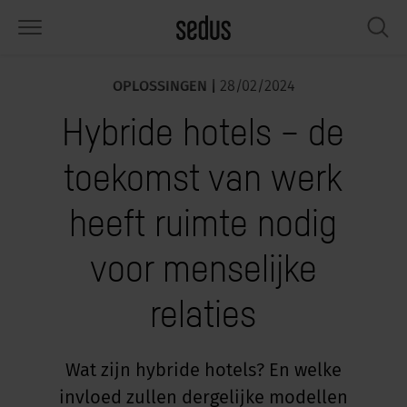
OPLOSSINGEN |
28/02/2024
PRODUCTEN
OPLOSSINGEN
KNOWLEDGE
WHAT’S UP
SEDUSTAINABLE
ONDERNEMING
Hybride hotels – de
tmeubilair
rksettings
end-Monitor "Sedus INSIGHTS"
rken bij Sedus
ciaal
er ons
toekomst van werk
fels
ferenties
rkstijlen "Sedus Solutions"
urzaamheid
ologie
gevens & Feiten
heeft ruimte nodig
bergruimte
nfigurator
euren
tueel
onomie
rrière
voor menselijke
hermen & akoestiek
ps & Software
rktrends
lzijn
dustainable
ws & Events
relaties
rkshop tools & accessoires
rvices
gonomie
lossingen
spiratie gezocht?
aktijkvoorbeelden voor Werkcafé &
ncentratie op kantoor
dcast
Wat zijn hybride hotels? En welke
.
invloed zullen dergelijke modellen