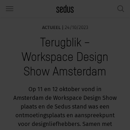
ACTUEEL |
24/10/2023
PRODUCTEN
OPLOSSINGEN
KNOWLEDGE
WHAT’S UP
SEDUSTAINABLE
ONDERNEMING
Terugblik –
tmeubilair
rksettings
end-Monitor "Sedus INSIGHTS"
rken bij Sedus
ciaal
er ons
Workspace Design
fels
ferenties
rkstijlen "Sedus Solutions"
urzaamheid
ologie
gevens & Feiten
Show Amsterdam
bergruimte
nfigurator
euren
tueel
onomie
rrière
hermen & akoestiek
ps & Software
rktrends
lzijn
dustainable
ws & Events
Op 11 en 12 oktober vond in
Amsterdam de Workspace Design Show
rkshop tools & accessoires
rvices
gonomie
lossingen
plaats en de Sedus stand was een
spiratie gezocht?
aktijkvoorbeelden voor Werkcafé &
ncentratie op kantoor
dcast
ontmoetingsplaats en aanspreekpunt
.
voor designliefhebbers. Samen met