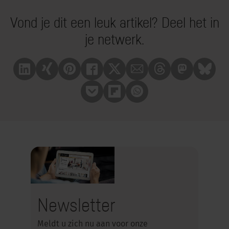
Vond je dit een leuk artikel? Deel het in
je netwerk.
Linkedin
Xing
Pinterest
Facebook
X
Mail
Treads
Mastrodon
Bluesk
Pocket
Flipboard
Whatsapp
Newsletter
Meldt u zich nu aan voor onze