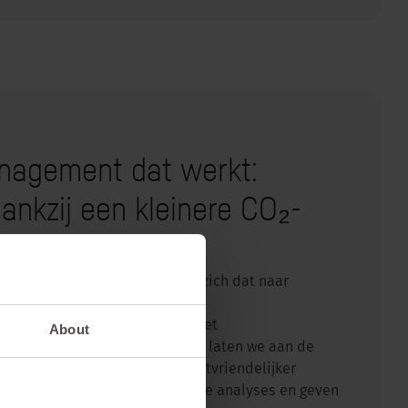
agement dat werkt:
ankzij een kleinere CO₂-
een product – en hoe vertaalt zich dat naar
 interview verkennen we
oductontwikkeling, leggen we het
About
-voetafdrukbeoordeling uit en laten we aan de
n hoe nieuwe producten klimaatvriendelijker
ste bevindingen uit de nieuwste analyses en geven