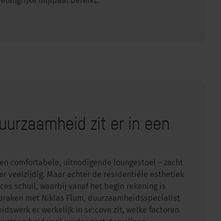
langrijke mijlpaal bereikt.
uurzaamheid zit er in een
 een comfortabele, uitnodigende loungestoel – zacht
r veelzijdig. Maar achter de residentiële esthetiek
ces schuil, waarbij vanaf het begin rekening is
raken met Niklas Flum, duurzaamheidsspecialist
dswerk er werkelijk in se:cove zit, welke factoren