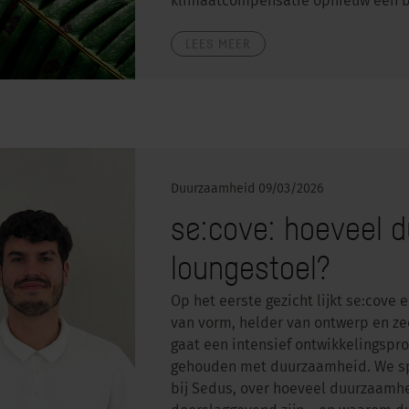
klimaatcompensatie opnieuw een be
LEES MEER
Duurzaamheid
09/03/2026
se:cove: hoeveel d
loungestoel?
Op het eerste gezicht lijkt se:cove
van vorm, helder van ontwerp en zee
gaat een intensief ontwikkelingspro
gehouden met duurzaamheid. We sp
bij Sedus, over hoeveel duurzaamhei