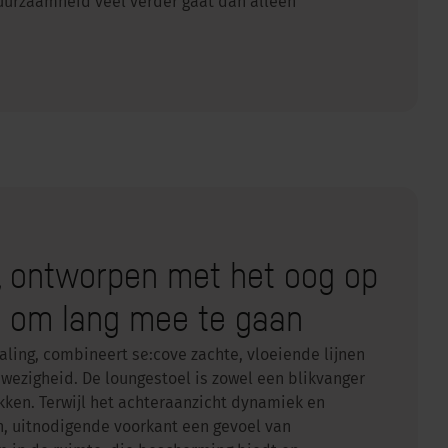
uurzaamheid veel verder gaat dan alleen
n, ontworpen met het oog op
d om lang mee te gaan
raling, combineert se:cove zachte, vloeiende lijnen
wezigheid. De loungestoel is zowel een blikvanger
ekken. Terwijl het achteraanzicht dynamiek en
en, uitnodigende voorkant een gevoel van