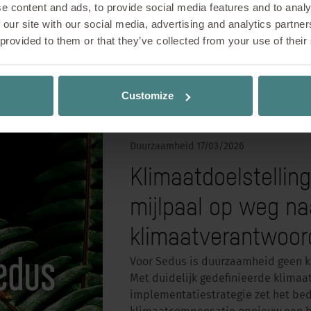
we een vooruitblik op aankomende 
e content and ads, to provide social media features and to analy
 our site with our social media, advertising and analytics partn
LEES MEER
 provided to them or that they’ve collected from your use of their
Customize
Duurzaamheid
17/03/2026
Klimaatdoelstellin
mijlpaal op weg na
klimaatverantwoord
Voor Sedus is duurzaamheid geen k
Met duidelijk gedefinieerde klimaa
implementatiestrategie zet het bedr