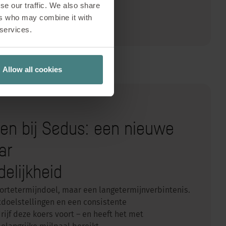
innovaties.
se our traffic. We also share
ers who may combine it with
 services.
Allow all cookies
gen bij Sedus: een nieuwe
ar
elijkheid
ortetermijndoel, maar een langetermijnverbintenis.
tdoelstellingen en een consistente
ijf deze koers voort – en heeft het met