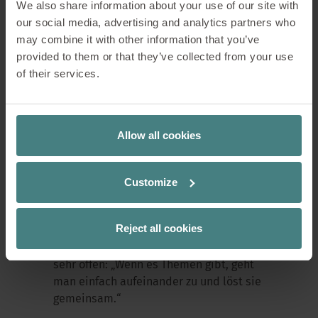
We also share information about your use of our site with
our social media, advertising and analytics partners who
Ein wichtiger Bestandteil der
may combine it with other information that you’ve
Ausbildung bei Sedus ist die
provided to them or that they’ve collected from your use
Zusammenarbeit zwischen
of their services.
verschiedenen Abteilungen.
Dennis erklärt, warum das gerade in der
Logistik entscheidend ist: „Der Versand
Allow all cookies
ist die letzte Station, bevor die Ware
zum Kunden geht. Deshalb ist es wichtig,
dass man mit vielen Abteilungen
Customize
zusammenarbeitet.“
Reject all cookies
Auch Nicolas erlebt die
Zusammenarbeit im Unternehmen als
sehr offen: „Wenn es Themen gibt, geht
man einfach aufeinander zu und löst sie
gemeinsam.“