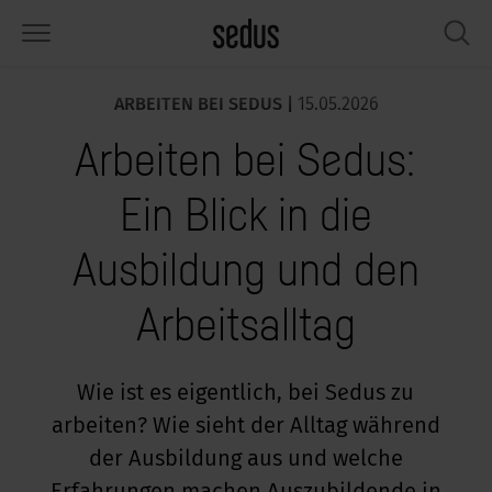
ARBEITEN BEI SEDUS |
15.05.2026
PRODUKTE
LÖSUNGEN
WISSEN
WHAT’S UP
SEDUSTAINABLE
UNTERNEHMEN
Arbeiten bei Sedus:
tzmöbel
rksettings
end-Monitor „Sedus INSIGHTS“
beiten bei Sedus
ziales
er uns
Ein Blick in die
sche
ferenzen
beitsstile „Sedus Solutions“
chhaltigkeit
ologie
ten & Fakten
Ausbildung und den
auraum
dus Möbel konfigurieren
rben
chrichten
onomie
rriere
Arbeitsalltag
umelemente, Screens & Akustik
ps & Software für die Büroplanung
beitstrends
sundheit
ircle – Zirkuläre Büromöbel
esse
rkshop-Tools & Accessoires
rvices
gonomie
sungen
dustainable
ws & Events
Wie ist es eigentlich, bei Sedus zu
arbeiten? Wie sieht der Alltag während
spiration gesucht?
art Working
owledge Sharing
dcast
der Ausbildung aus und welche
ircle – Zirkuläre Büromöbel
dus Academy