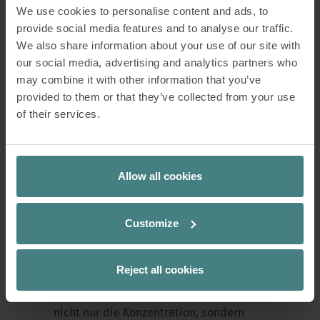
und vis-à-vis-Planungen lässt sich der
We use cookies to personalise content and ads, to
Raum exakt an Nutzungsszenarien
provide social media features and to analyse our traffic.
anpassen. So entstehen Zonen, die Open
We also share information about your use of our site with
Spaces nicht unterbrechen, sondern
our social media, advertising and analytics partners who
sinnvoll gliedern.
may combine it with other information that you’ve
provided to them or that they’ve collected from your use
of their services.
Akustik, die wirkt –
Atmosphäre, die bleibt
Allow all cookies
Offene Arbeitslandschaften sind
kommunikativ – aber häufig auch laut.
Customize
Die stoffbezogenen Elemente von
se:hive
reduzieren effektiv Lärm und
schaffen ruhige Inseln im Raum.
Reject all cookies
Die akustische Wirksamkeit unterstützt
nicht nur die Konzentration, sondern