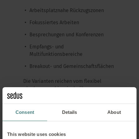
Arbeitsplatznahe Rückzugszonen
Fokussiertes Arbeiten
Besprechungen und Konferenzen
Empfangs- und
Multifunktionsbereiche
Breakout- und Gemeinschaftsflächen
Die Varianten reichen vom flexibel
planbaren
se:hive
single
über
kommunikative Bench-Lösungen bis hin
zu halbgeschlossenen Settings wie
se:hive
private.
Consent
Details
About
Durch unterschiedliche Module (90°-
und 120°-Elemente), Höhen, Add-
ons
This website uses cookies