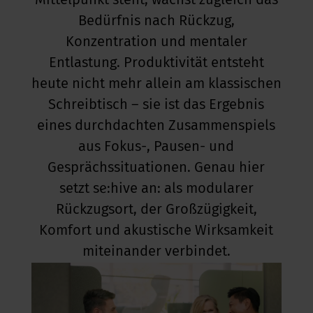
Mittelpunkt steht, wächst zugleich das
Bedürfnis nach Rückzug,
kus im Büro
Konzentration und mentaler
Entlastung. Produktivität entsteht
heute nicht mehr allein am klassischen
Schreibtisch – sie ist das Ergebnis
eines durchdachten Zusammenspiels
aus Fokus-, Pausen- und
Gesprächssituationen. Genau hier
setzt se:hive an: als modularer
Rückzugsort, der Großzügigkeit,
Komfort und akustische Wirksamkeit
miteinander verbindet.