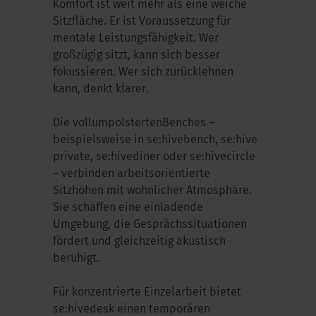
Komfort ist weit mehr als eine weiche
Sitzfläche. Er ist Voraussetzung für
mentale Leistungsfähigkeit. Wer
großzügig sitzt, kann sich besser
fokussieren. Wer sich zurücklehnen
kann, denkt klarer.
Die
vollumpolsterten
Benches
–
beispielsweise in
se:hive
bench
,
se:hive
private,
se:hive
diner
oder
se:hive
circle
– verbinden arbeitsorientierte
Sitzhöhen mit wohnlicher Atmosphäre.
Sie schaffen eine einladende
Umgebung, die Gesprächssituationen
fördert und gleichzeitig akustisch
beruhigt.
Für konzentrierte Einzelarbeit bietet
se:hive
desk
einen temporären