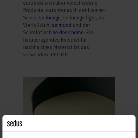
erstreckt sich über verschiedene
Produkte, darunter auch der Lounge-
Sessel
se:lounge
, se:lounge light, der
Vierfußstuhl
se:mood
und der
Schreibtisch
se:desk home
. Ein
herausragendes Beispiel für
nachhaltiges Material ist das
verwendete PET-Filz.