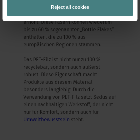
Reject all cookies
BIKO-Fasern. Der Anteil von BIKO-Fasern
beträgt derzeit 37 % und wird ständig
erhöht. Diese Fasern können wiederum
bis zu 60 % sogenannter „Bottle Flakes“
enthalten, die zu 100 % aus
europäischen Regionen stammen.
Das PET-Filz ist nicht nur zu 100 %
recyclebar, sondern auch äußerst
robust. Diese Eigenschaft macht
Produkte aus diesem Material
besonders langlebig. Durch die
Verwendung von PET-Filz setzt Sedus auf
einen nachhaltigen Werkstoff, der nicht
nur für Komfort, sondern auch für
Umweltbewusstsein
steht.