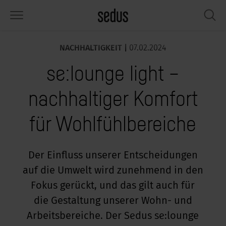
NACHHALTIGKEIT |
07.02.2024
PRODUKTE
LÖSUNGEN
WISSEN
WHAT’S UP
SEDUSTAINABLE
UNTERNEHMEN
se:lounge light –
tzmöbel
rksettings
end-Monitor „Sedus INSIGHTS“
beiten bei Sedus
ziales
er uns
nachhaltiger Komfort
sche
ferenzen
beitsstile „Sedus Solutions“
chhaltigkeit
ologie
ten & Fakten
für Wohlfühlbereiche
auraum
dus Möbel konfigurieren
rben
chrichten
onomie
rriere
umelemente, Screens & Akustik
ps & Software für die Büroplanung
beitstrends
sundheit
ircle – Zirkuläre Büromöbel
esse
Der Einfluss unserer Entscheidungen
auf die Umwelt wird zunehmend in den
rkshop-Tools & Accessoires
rvices
gonomie
sungen
dustainable
ws & Events
Fokus gerückt, und das gilt auch für
spiration gesucht?
art Working
owledge Sharing
dcast
die Gestaltung unserer Wohn- und
Arbeitsbereiche. Der Sedus se:lounge
ircle – Zirkuläre Büromöbel
dus Academy