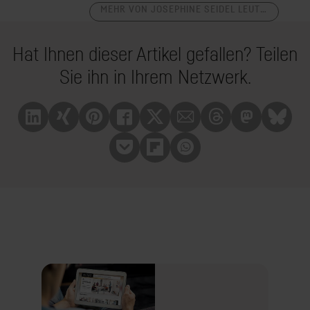
MEHR VON JOSEPHINE SEIDEL LEUTERITZ
Hat Ihnen dieser Artikel gefallen? Teilen
Sie ihn in Ihrem Netzwerk.
Linkedin
Xing
Pinterest
Facebook
X
Mail
Treads
Mastrodon
Bluesk
Pocket
Flipboard
Whatsapp