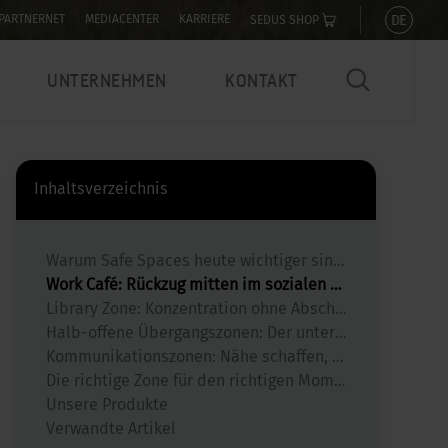
DE
PARTNERNET
MEDIACENTER
KARRIERE
SEDUS SHOP
UNTERNEHMEN
KONTAKT
Inhaltsverzeichnis
Warum Safe Spaces heute wichtiger sind denn je
Work Café: Rückzug mitten im sozialen Mittelpunkt
Library Zone: Konzentration ohne Abschottung
Halb-offene Übergangszonen: Der unterschätzte Möglichmacher
Kommunikationszonen: Nähe schaffen, ohne Formalität
Die richtige Zone für den richtigen Moment
Unsere Produkte
Verwandte Artikel