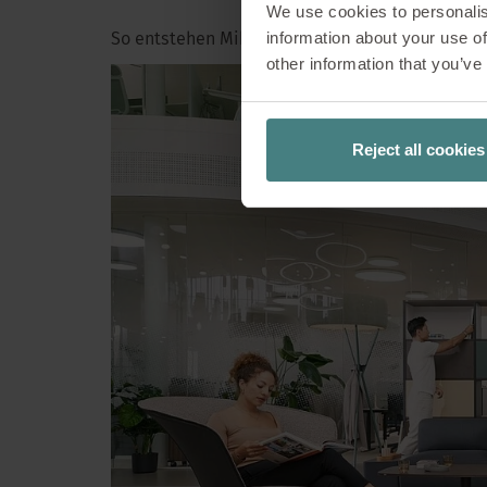
We use cookies to personalis
Offene Arbeitsw
information about your use of
So entstehen Mikro-Rückzugsorte als Alternat
other information that you’ve
wächst das Bed
arbeiten oder ve
Safe Spaces ins 
Reject all cookies