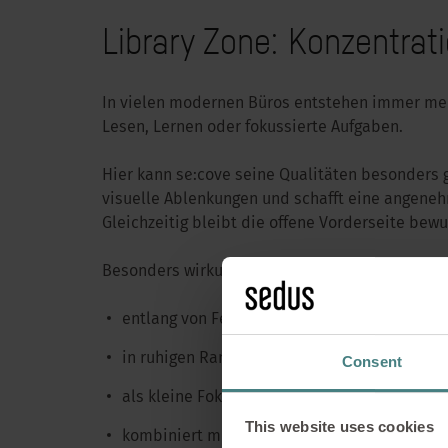
Library Zone: Konzentra
In vielen modernen Büros entstehen immer mehr
Lesen, Lernen oder fokussierte Aufgaben.
Hier kann se:cove seine Qualitäten besonders g
visuelle Ablenkungen und schafft eine angene
Gleichzeitig bleibt die offene Vorderseite b
Besonders wirkungsvoll ist der Einsatz:
entlang von Fensterfronten
Vom Work
in ruhigen Randbereichen
Consent
se:c
als kleine Fokus-Landschaft mit mehreren S
This website uses cookies
kombiniert mit akustisch wirksamen Eleme