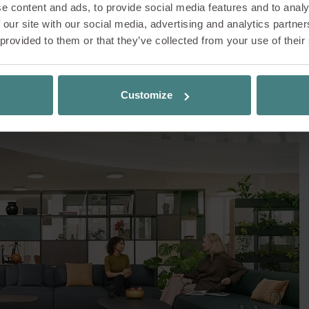
e content and ads, to provide social media features and to analy
elten leben von Austausch, Dynamik und Begegnu
 our site with our social media, advertising and analytics partn
ive zu zusätzlichen Raum-in-Raum-Lösungen.
 provided to them or that they’ve collected from your use of their
ürfnis nach Orten, an denen man kurz durchatme
rtrauliche Gespräche führen kann. Genau hier 
Spiel: Bereiche, die Schutz bieten, ohne abzuscho
Customize
ermöglichen, ohne Isolation zu erzeugen.