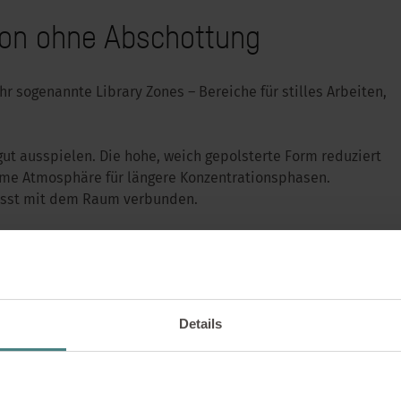
tion ohne Abschottung
 sogenannte Library Zones – Bereiche für stilles Arbeiten,
ut ausspielen. Die hohe, weich gepolsterte Form reduziert
hme Atmosphäre für längere Konzentrationsphasen.
ewusst mit dem Raum verbunden.
LÖSUNGEN |
24.06.2026
 Café bis zur Library
Details
ove Safe Spaces vers
esseln
nten und warmem Licht