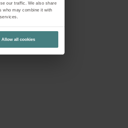
se our traffic. We also share
ng. Gleichzeitig
ers who may combine it with
 services.
n, konzentriert
kommen sogenannte
tten, und Rückzug
Allow all cookies