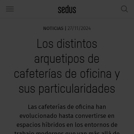
NOTICIAS |
27/11/2024
PRODUCTOS
SOLUCIONES
CONOCIMIENTO
WHAT’S UP
SEDUSTAINABLE
EMPRESA
Los distintos
lería
rksettings
nitor de tendencias «Sedus
abajar en Sedus
pectos sociales
iénes somos
SIGHTS»
arquetipos de
sas
ferencias
stenibilidad
ología
tos y hechos
rmas de trabajo «Sedus Solutions»
cafeterías de oficina y
macenamiento
nfigurador
ticias
onomía
pleo
lores
sus particularidades
ntallas y acústica
ps & Software
lud y bienestar
dustainable
ensa
ndencias de trabajo
cesorios
rvicio
luciones
ws & Events
Las cafeterías de oficina han
gonomía
evolucionado hasta convertirse en
usca inspiración?
emplos prácticos de Workcafé & Co.
dcast
cus office
espacios híbridos en los entornos de