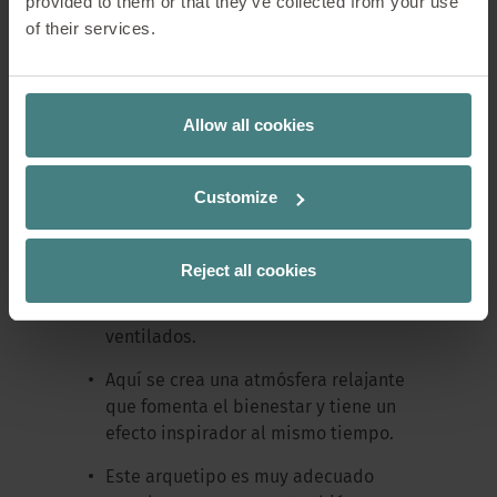
provided to them or that they’ve collected from your use
2. J
ardín
of their services.
Estado de ánimo: Natural, calmado, que
inspira creatividad
Allow all cookies
Características especiales:
Customize
El tipo de arquitectura de jardín se
caracteriza por una fuerte conexión
con la naturaleza, a menudo con
Reject all cookies
mucha vegetación, materiales
naturales y espacios abiertos y
ventilados.
Aquí se crea una atmósfera relajante
que fomenta el bienestar y tiene un
efecto inspirador al mismo tiempo.
Este arquetipo es muy adecuado