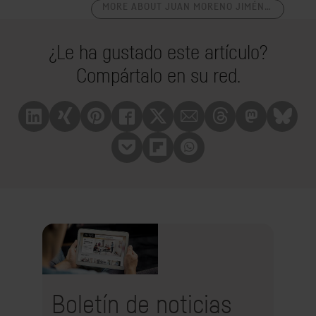
MORE ABOUT JUAN MORENO JIMÉNEZ
¿Le ha gustado este artículo?
Compártalo en su red.
Linkedin
Xing
Pinterest
Facebook
X
Mail
Treads
Mastrodon
Bluesk
Pocket
Flipboard
Whatsapp
Boletín de noticias