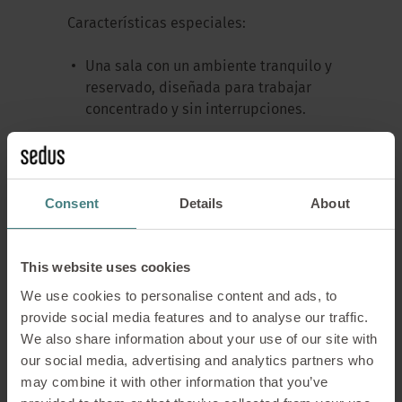
Características especiales:
Una sala con un ambiente tranquilo y
reservado, diseñada para trabajar
concentrado y sin interrupciones.
Zonas de trabajo separadas, colores
tenues y un ruido de fondo tranquilo
son típicos de una biblioteca.
Consent
Details
About
Este arquetipo es especialmente
adecuado para las personas que
desean trabajar en paz o sumergirse
This website uses cookies
en proyectos individuales. Los retiros
We use cookies to personalise content and ads, to
privados suelen ser una
provide social media features and to analyse our traffic.
característica.
We also share information about your use of our site with
our social media, advertising and analytics partners who
may combine it with other information that you’ve