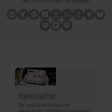
Linkedin
Xing
Pinterest
Facebook
X
Mail
Treads
Mastrodon
Bluesk
Pocket
Flipboard
Whatsapp
Newsletter
Die Sedus News schnell und
unkompliziert ins Postfach bekommen?