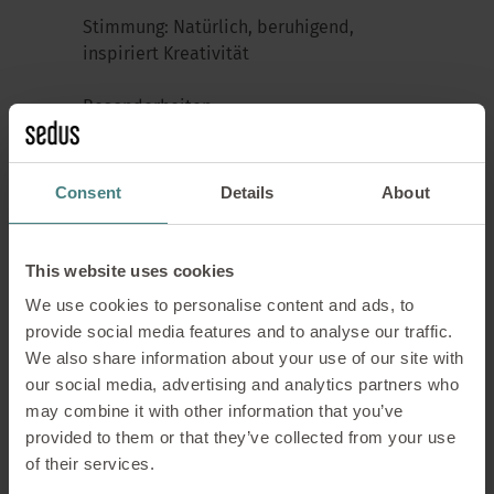
Stimmung: Natürlich, beruhigend,
inspiriert Kreativität
Besonderheiten:
Der „Garten“-Archetyp zeichnet sich
durch eine starke Verbindung zur
Consent
Details
About
Natur aus, oft mit viel Grün,
natürlichen Materialien und offenen,
luftigen Räumen.
This website uses cookies
We use cookies to personalise content and ads, to
Hier wird eine entspannende
provide social media features and to analyse our traffic.
Atmosphäre geschaffen, die das
We also share information about your use of our site with
Wohlbefinden fördert und gleichzeitig
our social media, advertising and analytics partners who
inspirierend wirkt.
may combine it with other information that you’ve
Dieser Archetyp eignet sich gut für
provided to them or that they’ve collected from your use
Pausen, aber auch für kreatives
of their services.
Denken und Brainstorming in einer