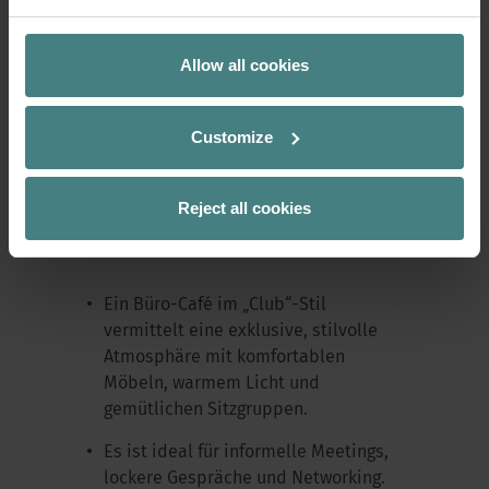
entspannten Umgebung.
Allow all cookies
3. Club
Customize
Stimmung: Elegant, gemütlich, soziale
Interaktion fördernd
Reject all cookies
Besonderheiten:
Ein Büro-Café im „Club“-Stil
vermittelt eine exklusive, stilvolle
Atmosphäre mit komfortablen
Möbeln, warmem Licht und
gemütlichen Sitzgruppen.
Es ist ideal für informelle Meetings,
lockere Gespräche und Networking.