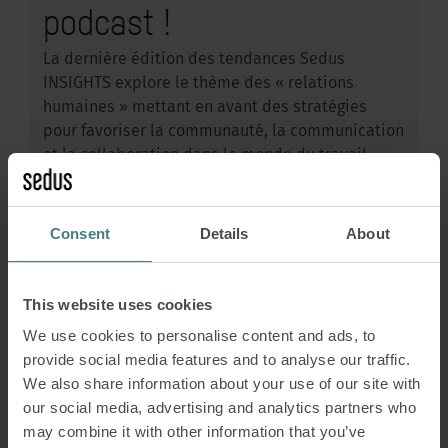
podcast !
La dernière édition des tendances Sedus
INSIGHTS explore le thème des « relations
humaines » mettant en avant des stratégies
pour favoriser la communauté, la communication
et la collaboration dans le monde du travail
moderne. Les résultats passionnants de la 19e
édition sont désormais accessibles en version
audio, à travers deux épisodes de podcast
Consent
Details
About
exclusifs qui approfondissent le sujet et offrent
des perspectives enrichissantes.
This website uses cookies
EN SAVOIR PLUS
We use cookies to personalise content and ads, to
provide social media features and to analyse our traffic.
We also share information about your use of our site with
our social media, advertising and analytics partners who
may combine it with other information that you’ve