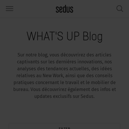
PRODUITS
SOLUTIONS
INSPIRATIONS
WHAT’S UP
SEDUSTAINABLE
ENTREPRISE
WHAT'S UP Blog
éges
rksettings
end-Monitor "Sedus INSIGHTS"
availler chez Sedus
cial
propos de nous
Sur notre blog, vous découvrirez des articles
bles
férences
yles de travail "Sedus Solutions"
rabilité
ologie
nnées et Faits
captivants sur les dernières innovations, nos
analyses des tendances actuelles, des idées
pace de rangement
nfigurateur
uleurs
tualités
onomie
rrière
relatives au New Work, ainsi que des conseils
pratiques concernant le travail et le mobilier de
rans et acoustique
ps & Software
ndances de travail
nté
dustainable
mmuniqués de presse
bureau. Vous découvrirez également des infos et
updates exclusifs sur Sedus.
rkshop Tools & Accessoires
rvices
gonomia
lutions
ws & Events
us cherchez l‘inspiration ?
emples pratiques pour Workcafé &
cus au bureau
dcast
.
FILTER