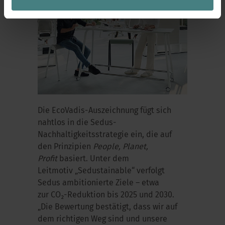
Die
EcoVadis
-Auszeichnung fügt sich
nahtlos in die Sedus-
Nachhaltigkeitsstrategie ein, die auf
den Prinzipien
People, Planet,
Profit
basiert. Unter dem
Leitmotiv „
Sedustainable
“ verfolgt
Sedus ambitionierte Ziele – etwa
zur CO₂-Reduktion bis 2025 und 2030.
„Die Bewertung bestätigt, dass wir auf
dem richtigen Weg sind und unsere