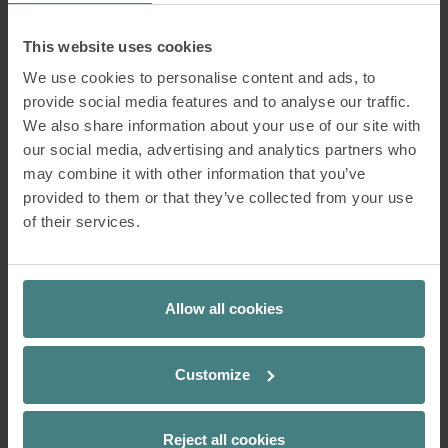
mehr Unternehmen und öffentliche
Auftraggeber nutzen die Bewertung
This website uses cookies
als entscheidendes Kriterium für
We use cookies to personalise content and ads, to
nachhaltige Partnerschaften.
provide social media features and to analyse our traffic.
„Mit dem
EcoVadis
-Gold-Status erfüllen
We also share information about your use of our site with
wir die Anforderungen vieler Kunden –
our social media, advertising and analytics partners who
und zeigen zugleich, dass wir unseren
may combine it with other information that you’ve
Worten Taten folgen lassen“, erklärt
provided to them or that they’ve collected from your use
Niklas. „Das stärkt unser Profil als
of their services.
verantwortungsbewusstes Unternehmen
in der Möbelbranche.“
Allow all cookies
Teil der Sedus-DNA:
Nachhaltigkeit mit Strategie
Customize
Reject all cookies