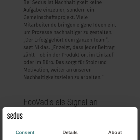
Bei Sedus ist Nachhaltigkeit keine
Aufgabe einzelner, sondern ein
Gemeinschaftsprojekt. Viele
Mitarbeitende bringen eigene Ideen ein,
um Prozesse nachhaltiger zu gestalten.
„Der Erfolg gehört dem ganzen Team“,
sagt Niklas. „Er zeigt, dass jeder Beitrag
zählt – ob in der Produktion, im Einkauf
oder im Büro. Das sorgt für Stolz und
Motivation, weiter an unseren
Nachhaltigkeitszielen zu arbeiten.“
EcoVadis als Signal an
Kunden und Partner
Auch nach außen ist das
EcoVadis
-
Consent
Details
About
Rating von großer Bedeutung. Immer