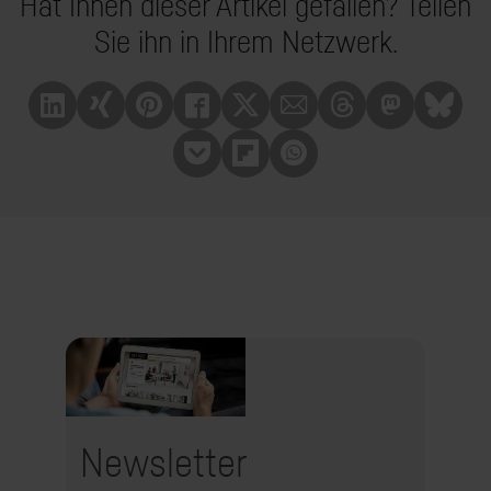
Hat Ihnen dieser Artikel gefallen? Teilen
Sie ihn in Ihrem Netzwerk.
Linkedin
Xing
Pinterest
Facebook
X
Mail
Treads
Mastrodon
Bluesk
Pocket
Flipboard
Whatsapp
Newsletter