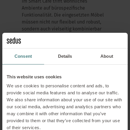
Im Smart Café trifft wohnliches
Ambiente auf bürospezifische
Funktionalität. Die eingesetzten Möbel
müssen nicht nur flexibel und robust,
sondern auch vielseitig kombinierbar
sein:
Gemütliche Sitzlandschaften
mit
Consent
Details
About
Tischen erlauben Teamarbeit ebenso
wie individuelles Arbeiten.
Agile Stehtische mit
This website uses cookies
Stromanschlüssen
fördern spontane
We use cookies to personalise content and ads, to
Besprechungen.
provide social media features and to analyse our traffic.
We also share information about your use of our site with
Barhocker und Loungesessel
bringen
our social media, advertising and analytics partners who
informellen Charakter in den Raum.
may combine it with other information that you’ve
provided to them or that they’ve collected from your use
Dabei spielt das Möbeldesign eine
of their services.
Schlüsselrolle: Weiche Formen,