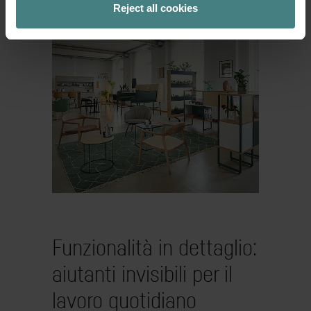
identificarsi con il proprio posto di
Reject all cookies
lavoro.
Funzionalità in dettaglio:
aiutanti invisibili per il
lavoro quotidiano