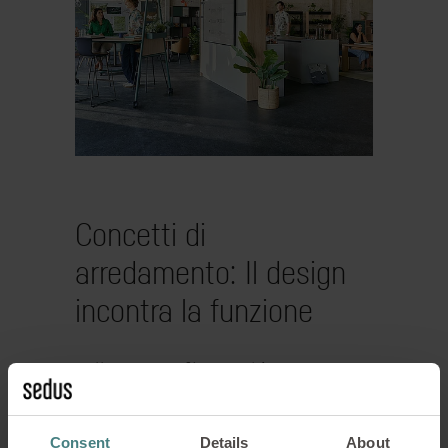
Concetti di
arredamento: Il design
incontra la funzione
Nello Smart Café, un ambiente
accogliente incontra la funzionalità
specifica dell’ufficio. I mobili utilizzati
Consent
Details
About
devono essere non solo flessibili e