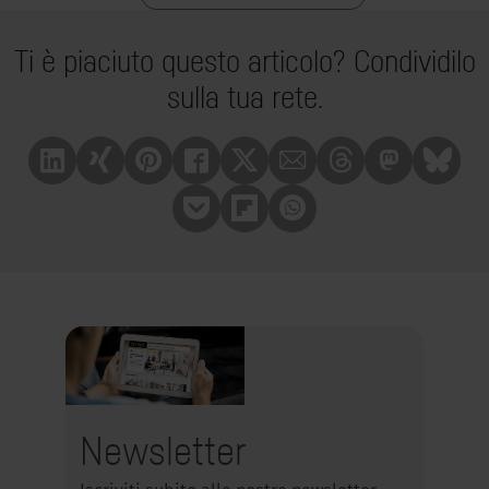
Ti è piaciuto questo articolo? Condividilo
sulla tua rete.
Linkedin
Xing
Pinterest
Facebook
X
Mail
Treads
Mastrodon
Bluesk
Pocket
Flipboard
Whatsapp
Newsletter