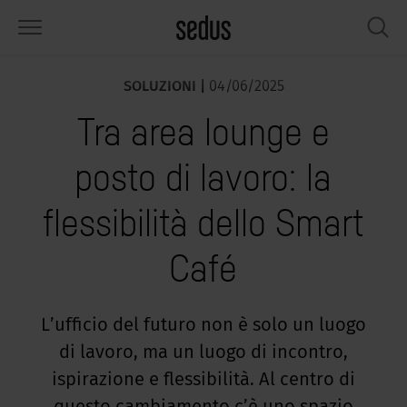
SOLUZIONI |
04/06/2025
PRODOTTI
SOLUZIONI
KNOWLEDGE
WHAT’S UP
SEDUSTAINABLE
AZIENDA
Tra area lounge e
die ergonomiche
rksettings
end-Monitor "Sedus INSIGHTS"
vorare in Sedus
petti sociali
i siamo
posto di lavoro: la
rivanie e tavoli
ferimenti
ili lavorativi "Sedus Solutions"
stenibilità
ologia
ti e Fatti
flessibilità dello Smart
bili per uffici
nfiguratore
lori
tualità
onomia
rriera
Café
reti insonorizzate e schermi
p & Software
ndenze di lavoro
nessere
dustainable
ampa
rumenti e accessori per workshop
rvizio
gonomici
luzioni
ws & Events
L’ufficio del futuro non è solo un luogo
di lavoro, ma un luogo di incontro,
i in cerca di ispirazione?
cus in ufficio
dcast
ispirazione e flessibilità. Al centro di