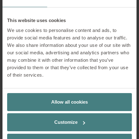
robusti, ma anche versatili, con la
possibilità di combinare i pezzi:
This website uses cookies
Accoglienti aree di seduta c
on tavoli
We use cookies to personalise content and ads, to
consentono il lavoro di gruppo e
provide social media features and to analyse our traffic.
individuale.
We also share information about your use of our site with
our social media, advertising and analytics partners who
Agili tavoli alti con collegamenti
may combine it with other information that you’ve
elettrici
favoriscono le riunioni
provided to them or that they’ve collected from your use
spontanee.
of their services.
Sgabelli da bar e sedie lounge
conferiscono un carattere informale
alla stanza.
Allow all cookies
Il design degli arredi svolge un ruolo
fondamentale: forme morbide, materiali
Customize
e colori accoglienti favoriscono il
benessere e aiutano le persone a