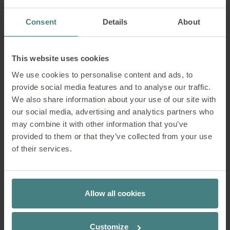
Consent
Details
About
This website uses cookies
se:hive bench:
We use cookies to personalise content and ads, to
provide social media features and to analyse our traffic.
Perfetta per l’interazione sociale e il
We also share information about your use of our site with
lavoro di squadra: se:hive bench integra
our social media, advertising and analytics partners who
panche che combinano la suddivisione
may combine it with other information that you’ve
visiva e acustica degli spazi con
provided to them or that they’ve collected from your use
un’atmosfera invitante. Ideale per
of their services.
scambi informali, brainstorming o brevi
riunioni di gruppo.
Allow all cookies
se:hive circle:
Questa variante circolare crea aree
Customize