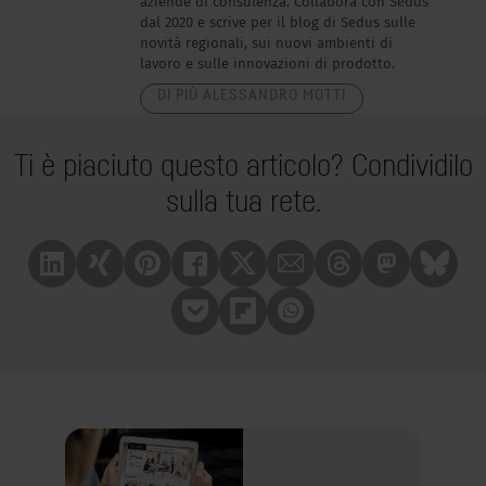
aziende di consulenza. Collabora con Sedus
dal 2020 e scrive per il blog di Sedus sulle
novità regionali, sui nuovi ambienti di
lavoro e sulle innovazioni di prodotto.
DI PIÙ ALESSANDRO MOTTI
Ti è piaciuto questo articolo? Condividilo
sulla tua rete.
Linkedin
Xing
Pinterest
Facebook
X
Mail
Treads
Mastrodon
Bluesk
Pocket
Flipboard
Whatsapp