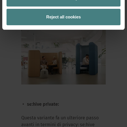
protette ideali per il lavoro di gruppo o
la collaborazione spontanea senza
disturbare il resto dello spazio.
Reject all cookies
se:hive private:
Questa variante fa un ulteriore passo
avanti in termini di privacy: se:hive