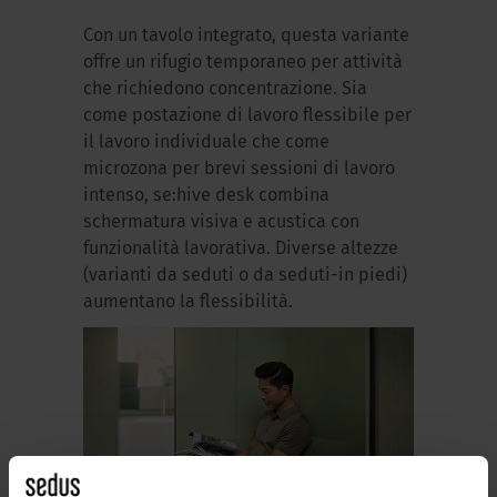
Con un tavolo integrato, questa variante
offre un rifugio temporaneo per attività
che richiedono concentrazione. Sia
come postazione di lavoro flessibile per
il lavoro individuale che come
microzona per brevi sessioni di lavoro
intenso, se:hive desk combina
schermatura visiva e acustica con
funzionalità lavorativa. Diverse altezze
(varianti da seduti o da seduti-in piedi)
aumentano la flessibilità.