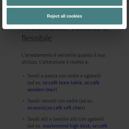
Hub: esempio grande
Reject all cookies
Arredamento: versatile e
flessibile
L’arredamento è versatile quanto il suo
utilizzo. L’attenzione è rivolta a:
Tavoli a panca con sedie e sgabelli
(ad es.
se:café team table
,
se:café
wooden chair
)
Tavoli rotondi con sedie (ad es.
se:assist,
se:café soft chair
)
Tavoli alti e tavolini alti con sgabelli
(ad es.
mastermind high desk
,
se:café