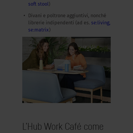
soft stool
)
Divani e poltrone aggiuntivi, nonché
librerie indipendenti (ad es.
se:living,
se:matrix
)
L’Hub Work Café come