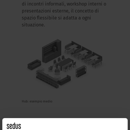
di incontri informali, workshop interni o
presentazioni esterne, il concetto di
spazio flessibile si adatta a ogni
situazione.
Hub: esempio medio
Apertura e privacy