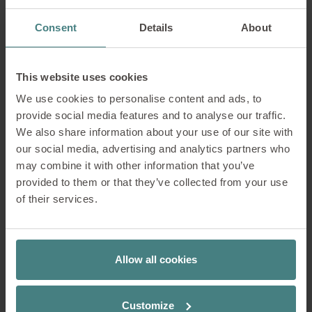
Consent
Details
About
La suddivisione in zone all’interno del
Work Café crea diversi gradi di apertura,
dalle aree pubbliche agli angoli semi-
This website uses cookies
privati. Ciò significa che c’è un rifugio
We use cookies to personalise content and ads, to
adatto per ogni situazione di utilizzo:
provide social media features and to analyse our traffic.
lavoro individuale informale, lavoro di
We also share information about your use of our site with
squadra, presentazioni o relax.
our social media, advertising and analytics partners who
may combine it with other information that you’ve
provided to them or that they’ve collected from your use
of their services.
Allow all cookies
Customize