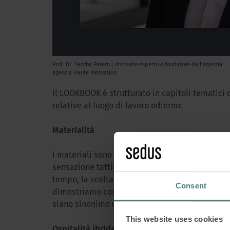
Prof. Dr. Sascha Peters | rinomato esperto e fondatore dell’agenzia
agenzia Haute Innovation
Il LOOKBOOK è strutturato in capitoli tematici 
relative al luogo di lavoro odierno:
LOOKBOOK
Materialità
I materiali sono da tempo molto più che semplic
sensazione tattile e, di conseguenza, il nostro 
tempo, la scelta dei materiali diventa un’espr
Consent
dimostriamo come i materiali bio-based, circola
Il mondo del lavor
siano sinonimo di sostenibilità, ma creino anc
tempo era princi
This website uses cookies
Ospitalità ibrida