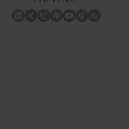
canali social media:
Linkedin
Xing
Instagram
Pinterest
Youtube
Apple Podcast
Spotify