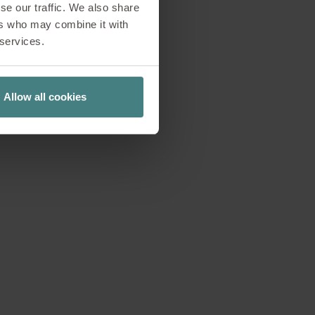
voro concentrato,
se our traffic. We also share
esso decisionale
ers who may combine it with
 services.
ione e crescenti
 modo in cui viene
n il LOOKBOOK N. 03
Allow all cookies
 si tratta di un
ologie spaziali e
voro: nei progetti,
.