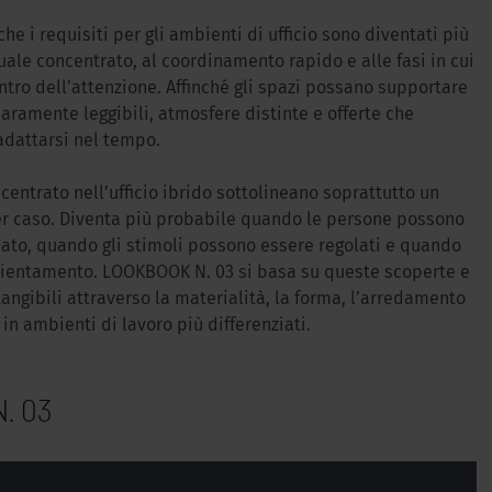
e i requisiti per gli ambienti di ufficio sono diventati più
uale concentrato, al coordinamento rapido e alle fasi in cui
entro dell’attenzione. Affinché gli spazi possano supportare
ramente leggibili, atmosfere distinte e offerte che
 adattarsi nel tempo.
entrato nell’ufficio ibrido sottolineano soprattutto un
er caso. Diventa più probabile quando le persone possono
to, quando gli stimoli possono essere regolati e quando
orientamento. LOOKBOOK N. 03 si basa su queste scoperte e
ngibili attraverso la materialità, la forma, l’arredamento
 in ambienti di lavoro più differenziati.
N. 03