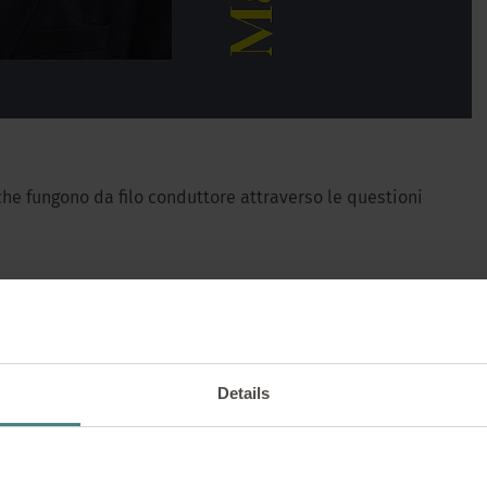
che fungono da filo conduttore attraverso le questioni
ATTUALITÀ |
06/01/2026
 N. 03 – Spazi per 
realtà lavorativa
i superfici. Essi plasmano l’atmosfera, l’acustica e la
grado di concentrazione o relax in uno spazio. Allo stesso
essione visibile di responsabilità. Nel LOOKBOOK
Details
ri ed efficienti dal punto di vista delle risorse non solo
o è in movimento e l’ufficio si sta evolvendo con 
he un’esperienza di qualità autentica.
palmente un luogo di "presenza" è diventato un