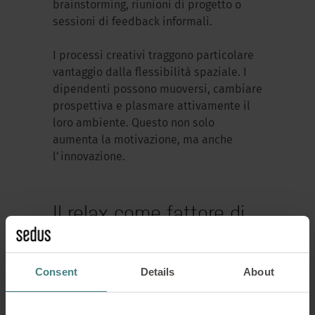
brainstorming, riunioni di progetto o
sessioni di feedback informali.
I processi creativi traggono particolare
vantaggio dalla flessibilità spaziale. I
dipendenti possono muoversi, cambiare
prospettiva e plasmare attivamente il
loro ambiente. Questo non solo
aumenta la motivazione, ma anche
l’innovazione.
Il relax come fattore di
produttività
Consent
Details
About
Il riposo non è un lusso, ma un
prerequisito per le prestazioni. Negli