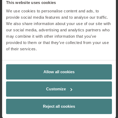
ambienti di lavoro contemporanei le
This website uses cookies
aree di pausa progettate
We use cookies to personalise content and ads, to
consapevolmente sono una cosa ovvia.
provide social media features and to analyse our traffic.
We also share information about your use of our site with
I mobili da salotto favoriscono un sano
our social media, advertising and analytics partners who
equilibrio tra attività e rigenerazione.
may combine it with other information that you’ve
Sedute comode, combinazioni di colori
provided to them or that they’ve collected from your use
armoniose e materiali naturali aiutano a
of their services.
ridurre lo stress e a ricaricare le
batterie.
Una New Work Lounge ben progettata
Allow all cookies
offre quindi non solo spazio per riunioni,
ma anche per brevi pause, che si tratti
Customize
di un caffè o di una chiacchierata
informale.
Reject all cookies