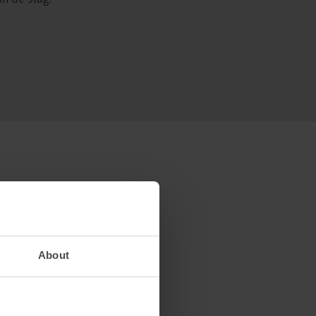
n de slag!
is in dat geval altijd
 voorzien worden.
About