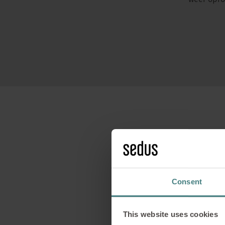
weer opro
Voor se:cube max zijn
volledig voorzie
Consent
This website uses cookies