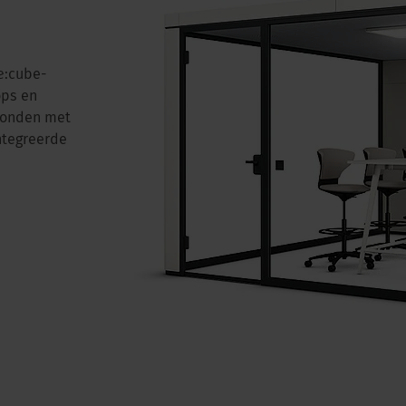
e:cube-
ops en
rbonden met
ntegreerde