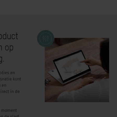
oduct
n op
g.
pties en
uratie kunt
n en
rect in de
lk moment