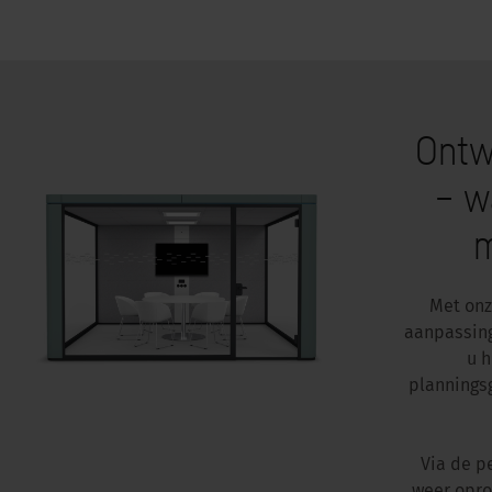
Ontw
– w
m
Met onz
aanpassing
u h
plannings
Via de p