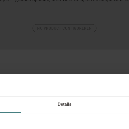
epen – gewoon opslaan, later weer bekijken en aanpassen. Aa
NU PRODUCT CONFIGUREREN
 verschillende varianten en afmetingen mogelijk. De deurzijde 
n van glas. Bovendien kunnen nog één of twee zijden van glas
Details